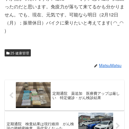
ったのだと思います。免疫力が落ちて来てるかも分かりま
せん。でも、現在、元気です。可能なら明日（2月12日
（月）；振替休日）バイクに乗りたいと考えてます( ◠‿◠
)
25 健康管理
MatsuMatsu
定期通院 薬追加 医療費アップは厳し
い 特定健診・がん検診結果
定期通院 検査結果は現行維持 がん検
診の肺精密検査 薬代安くなった