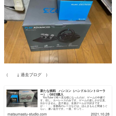
（ ↓ 過去ブログ ）
新たな挑戦 ハンコン（ハンドルコントローラ
ー）：G923購入
YouTubeで時々見る様になったのが、ゲームの中継で
す。但し、カーレースのみです。ゲームの楽しさが正直、
分かりません。息子達は、全員ゲームが大好きです
が・・・。首都高のレースなどは、ほんまもんと間違うぐ
らい、凄い迫力です。一度、やって...
matsumastu-studio.com
2021.10.28