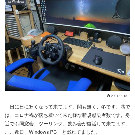
12 Windows
2021.11.15
日に日に寒くなって来てます。間も無く、冬です。巷で
は、コロナ禍が落ち着いて来た様な新規感染者数です。身
近でも同窓会、ツーリング、飲み会が復活して来てます。
ここ数日、Windows PC と戯れてました。