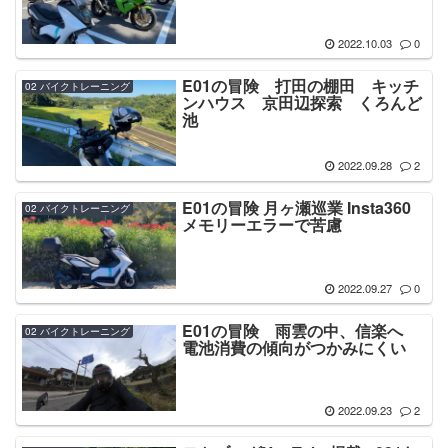
2022.10.03
0
E01の冒険 打田の棚田 キッチ
02 バイクトレーニング
ンハウス 京田辺探索 くろんど
池
2022.09.28
2
E01の冒険 月ヶ瀬巡業 Insta360
02 バイクトレーニング
メモリーエラーで苦慮
2022.09.27
0
E01の冒険 雨雲の中、信楽へ
02 バイクトレーニング
電池消費の傾向がつかみにくい
2022.09.23
2