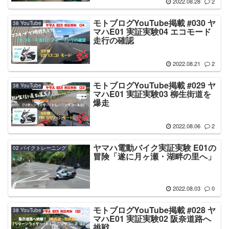
2022.08.28
2
モトブログYouTube掲載 #030 ヤ
38 YouTube
マハE01 実証実験04 エコモード
走行の確認
2022.08.21
2
モトブログYouTube掲載 #029 ヤ
38 YouTube
マハE01 実証実験03 柳生街道を
爆走
2022.08.06
2
ヤマハ電動バイク実証実験 E01の
02 バイクトレーニング
冒険「遂に月ヶ瀬・湖畔の里へ」
2022.08.03
0
モトブログYouTube掲載 #028 ヤ
38 YouTube
マハE01 実証実験02 阪奈道路へ
挑戦