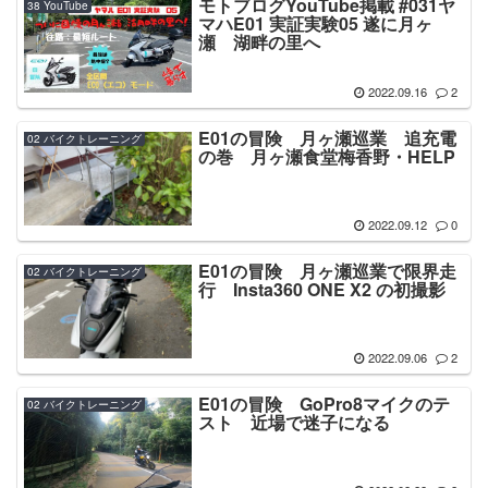
モトブログYouTube掲載 #031ヤ
38 YouTube
マハE01 実証実験05 遂に月ヶ
瀬 湖畔の里へ
2022.09.16
2
E01の冒険 月ヶ瀬巡業 追充電
02 バイクトレーニング
の巻 月ヶ瀬食堂梅香野・HELP
2022.09.12
0
E01の冒険 月ヶ瀬巡業で限界走
02 バイクトレーニング
行 Insta360 ONE X2 の初撮影
2022.09.06
2
E01の冒険 GoPro8マイクのテ
02 バイクトレーニング
スト 近場で迷子になる