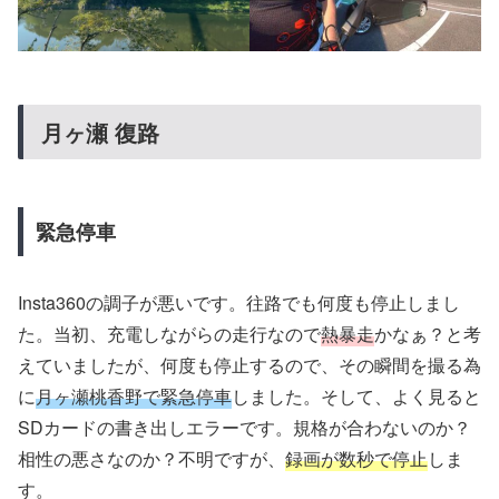
月ヶ瀬 復路
緊急停車
Insta360の調子が悪いです。往路でも何度も停止しまし
た。当初、充電しながらの走行なので
熱暴走
かなぁ？と考
えていましたが、何度も停止するので、その瞬間を撮る為
に
月ヶ瀬桃香野で緊急停車
しました。そして、よく見ると
SDカードの書き出しエラーです。規格が合わないのか？
相性の悪さなのか？不明ですが、
録画が数秒で停止
しま
す。