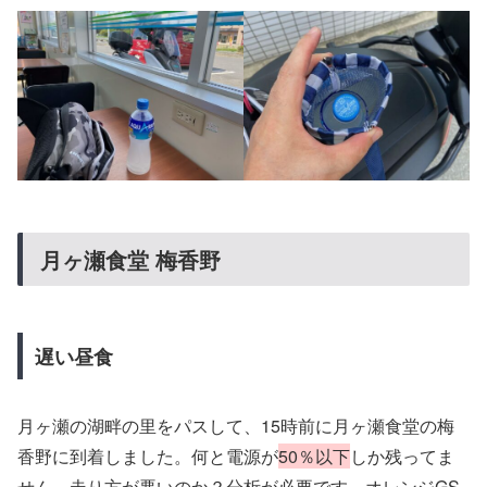
月ヶ瀬食堂 梅香野
遅い昼食
月ヶ瀬の湖畔の里をパスして、15時前に月ヶ瀬食堂の梅
香野に到着しました。何と電源が
50％以下
しか残ってま
せん。走り方が悪いのか？分析が必要です。
オレンジGS