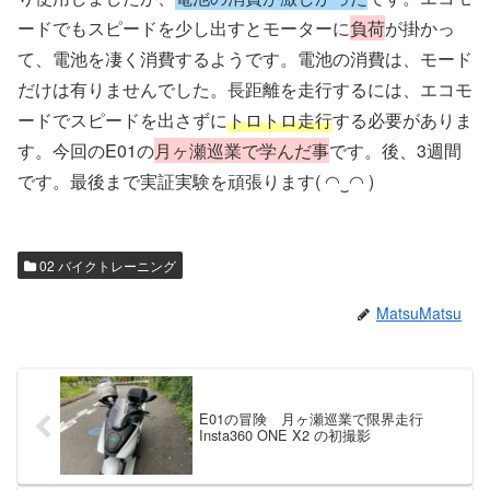
ードでもスピードを少し出すとモーターに
負荷
が掛かっ
て、電池を凄く消費するようです。電池の消費は、モード
だけは有りませんでした。長距離を走行するには、エコモ
ードでスピードを出さずに
トロトロ走行
する必要がありま
す。今回のE01の
月ヶ瀬巡業で学んだ事
です。後、3週間
です。最後まで実証実験を頑張ります( ◠‿◠ )
02 バイクトレーニング
MatsuMatsu
E01の冒険 月ヶ瀬巡業で限界走行
Insta360 ONE X2 の初撮影