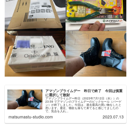
アマゾンプライムデー 昨日で終了 今回は慎重
に選択して散財
アマゾンプライムデー昨日（2023年7月12日（水））の
23:59 でアマゾンのプライムデーのビックセール（バーゲ
ン）が終了しました。今回は、過去最高の買い物をしたと
思います。最近、物欲も落ちて来てると感じてましたの
で、気合を入れ...
matsumastu-studio.com
2023.07.13