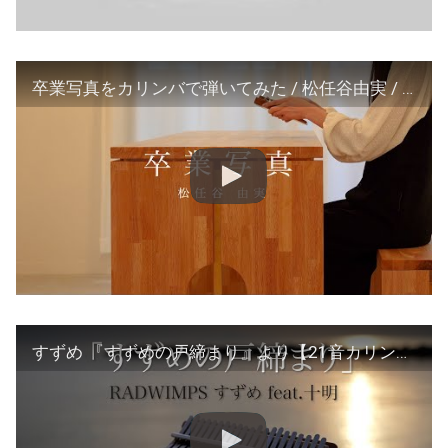
卒業写真をカリンバで弾いてみた / 松任谷由実 / 癒し
すずめ 『すずめの戸締まり』より【21音カリンバ】RADWIMPS – Suzume feat. Toaka