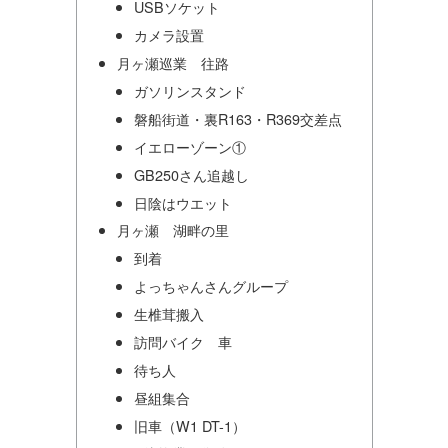
USBソケット
カメラ設置
月ヶ瀬巡業 往路
ガソリンスタンド
磐船街道・裏R163・R369交差点
イエローゾーン①
GB250さん追越し
日陰はウエット
月ヶ瀬 湖畔の里
到着
よっちゃんさんグループ
生椎茸搬入
訪問バイク 車
待ち人
昼組集合
旧車（W1 DT-1）