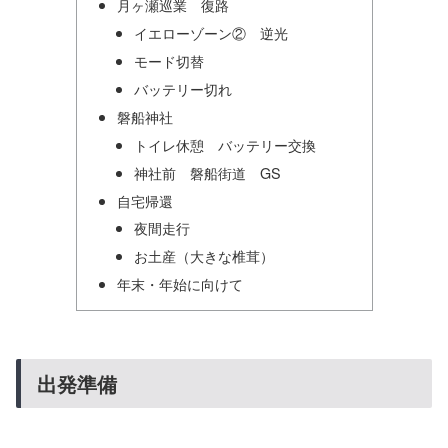
月ヶ瀬巡業 復路
イエローゾーン② 逆光
モード切替
バッテリー切れ
磐船神社
トイレ休憩 バッテリー交換
神社前 磐船街道 GS
自宅帰還
夜間走行
お土産（大きな椎茸）
年末・年始に向けて
出発準備