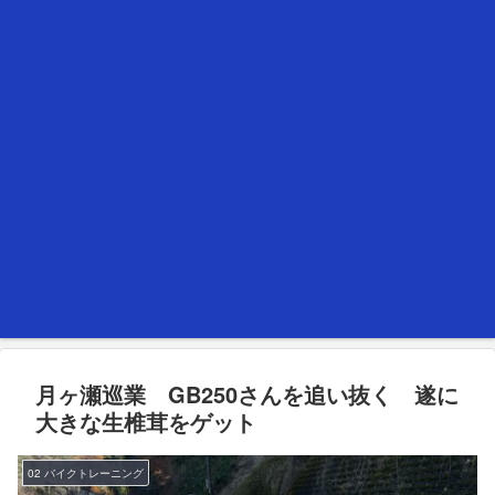
月ヶ瀬巡業 GB250さんを追い抜く 遂に
大きな生椎茸をゲット
02 バイクトレーニング