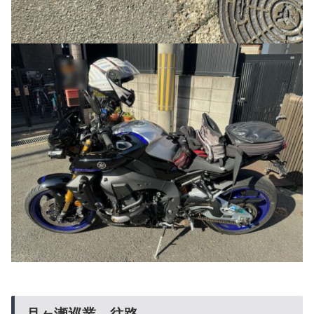
月ヶ瀬巡業 往路