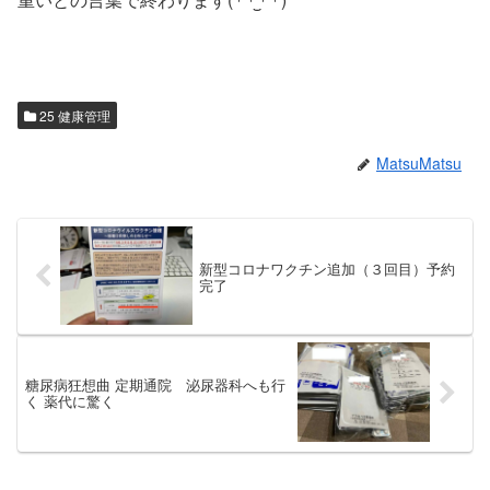
25 健康管理
MatsuMatsu
新型コロナワクチン追加（３回目）予約
完了
糖尿病狂想曲 定期通院 泌尿器科へも行
く 薬代に驚く