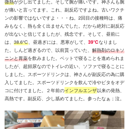
微熱
が少し出てました。そして腕が痛いです。神さんも腕
が痛いと言ってます。これ、副反応ですよね。古いワクチ
ンの影響ではないですよ・・・ね。2回目の接種時は、痛
みもなく、熱も全く出ませんでした。だから絶対に副反応
が出ないと信じてましたが、残念です。そして、昼前に
は、
38.6℃
、昼過ぎには、悪寒がして、
39℃
なりまし
た。しんど過ぎるので、以前貰っていた、
解熱剤のロキソ
ニンと胃薬
を飲みました。ベットで寝ることを進められま
したが、超頻尿なのでトイレの近い、ソファで寝ることに
しました。スポーツドリンクは、神さんが副反応の為に購
入してました。スポーツドリンクを飲んで冷やピタをオデ
コに付けてました。２年前の
インフルエンザ
以来の発熱、
高熱です。副反応、少し舐めてました。参ったなぁ；泣。