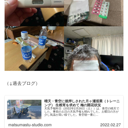
（↓過去ブログ）
晴天・青空に後押しされた月ヶ瀬巡業（トレーニ
ング） 生椎茸を求めて 梅の開花状況
天気予報昨日（2022年2月26日（土））は、青空の晴天で
した。事前の土日の天気予報も晴れでした。土曜日の方が
少し気温が高い様でした。青空朝一番に...
matsumastu-studio.com
2022.02.27