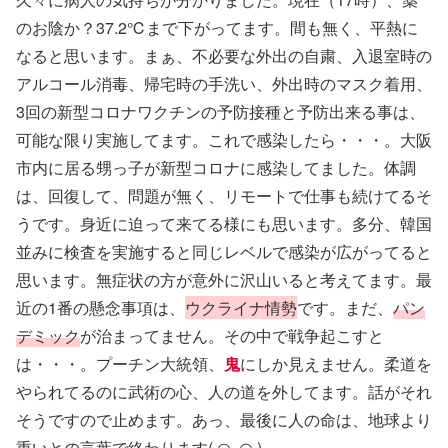
のお陰か？37.2℃まで下がってます。間も無く、平熱に
なると思います。まぁ、不必要な外出の自粛、入退室時の
アルコール消毒、帰宅時の手洗い、外出時のマスク着用、
3回の新型コロナワクチンの予防接種と予防出来る事は、
可能な限り実施してます。これで感染したら・・・。大阪
市内に居る甥っ子が新型コロナに感染してました。体調
は、回復して、問題が無く、リモートで仕事も続けてるそ
うです。身近に迫って来てる様にも思います。多分、韓国
並みに検査を実施すると同じレベルで感染が広がってると
思います。無症状の方が意外に沢山いると考えてます。最
近の1番の懸念事項は、
ウクライナ情勢
です。まだ、
パン
デミック
が治まってません。その中で戦争起こすと
は・・・。プーチン大統領、
鬼
にしか見えません。柔道を
やられてるのに武術の心、人の道を外してます。話がそれ
そうですので止めます。あっ、最後に人の命は、地球より
重いとの言葉で終わります( ◠‿◠ )