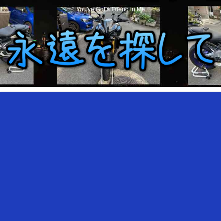
You've Got a Friend in Me