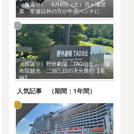
（振返り） 6月6日（土）月ヶ瀬巡
業 常連以外の方が中央ベンチに
（振返り）野外劇場「TAOの丘」 湯
布院観光 二泊三日の大分旅行【長
編】
人気記事 （期間：1年間）