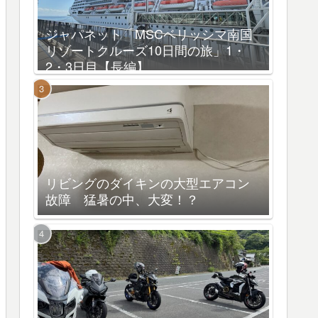
ジャパネット「MSCベリッシマ南国
リゾートクルーズ10日間の旅」1・
2・3日目【長編】
リビングのダイキンの大型エアコン
故障 猛暑の中、大変！？