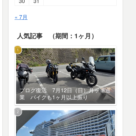
30
31
« 7月
人気記事 （期間：1ヶ月）
ブログ復活 7月12日（日）月ヶ瀬巡
業 バイクも1ヶ月以上振り