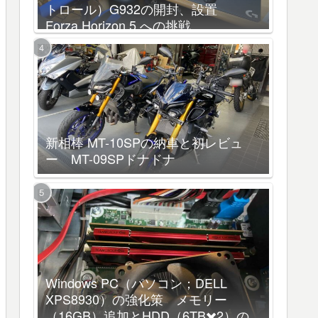
トロール）G932の開封、設置
Forza Horizon 5 への挑戦
新相棒 MT-10SPの納車と初レビュ
ー MT-09SPドナドナ
Windows PC（パソコン；DELL
XPS8930）の強化策 メモリー
（16GB）追加とHDD（6TB✖️2）の