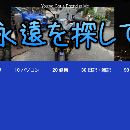
You've Got a Friend in Me
車
10 パソコン
20 健康
30 日記・雑記
9