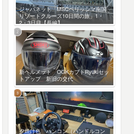
ジャパネット「MSCベリッシマ南国
リゾートクルーズ10日間の旅」1・
2・3日目【長編】
新ヘルメット OGKカブトRyukiセッ
トアップ 新旧の交代
夕焼け色 ハンコン（ハンドルコン