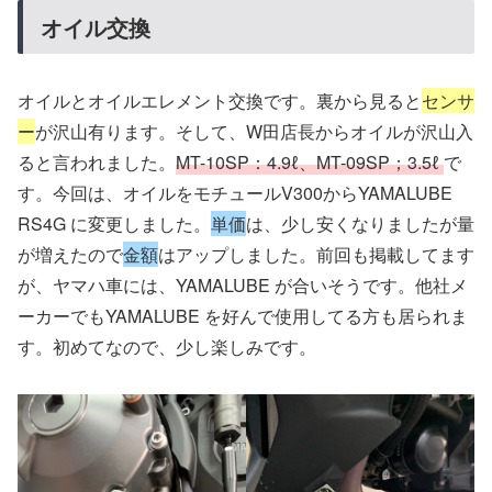
オイル交換
オイルとオイルエレメント交換です。裏から見ると
センサ
ー
が沢山有ります。そして、W田店長からオイルが沢山入
ると言われました。
MT-10SP：4.9ℓ、MT-09SP；3.5ℓ
で
す。今回は、オイルをモチュールV300からYAMALUBE
RS4G に変更しました。
単価
は、少し安くなりましたが量
が増えたので
金額
はアップしました。前回も掲載してます
が、ヤマハ車には、YAMALUBE が合いそうです。他社メ
ーカーでもYAMALUBE を好んで使用してる方も居られま
す。初めてなので、少し楽しみです。