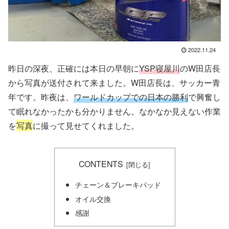
2022.11.24
昨日の深夜、正確には本日の早朝に
YSP寝屋川
のW田店長
から写真が送付されて来ました。W田店長は、サッカー青
年です。昨夜は、
ワールドカップでの日本の勝利
で興奮し
て眠れなかったかも分かりません。なかなか見えない作業
を
写真
に撮って見せてくれました。
CONTENTS
チェーン＆ブレーキパッド
オイル交換
感謝