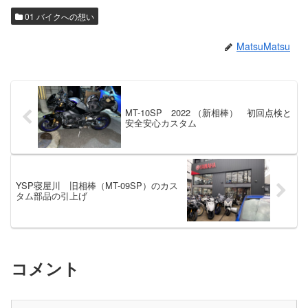
01 バイクへの想い
MatsuMatsu
MT-10SP 2022 （新相棒） 初回点検と
安全安心カスタム
YSP寝屋川 旧相棒（MT-09SP）のカス
タム部品の引上げ
コメント