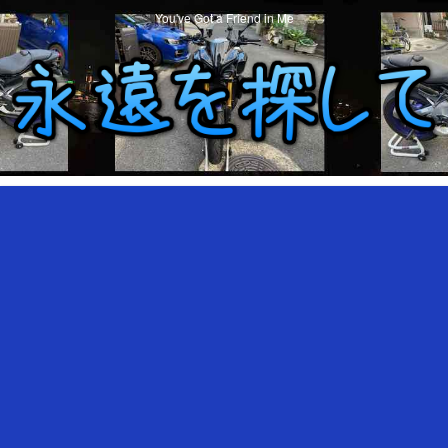
You've Got a Friend in Me