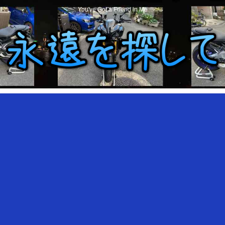
You've Got a Friend in Me