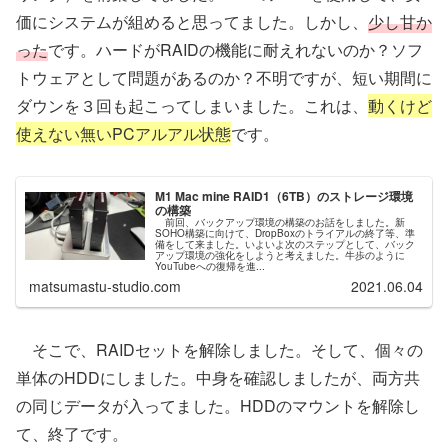
価にシステムが組めると思ってました。しかし、
少し甘か
った
です。ハードがRAIDの機能に耐えれないのか？ソフ
トウェアとして問題があるのか？不明ですが、短い期間に
ダウンを３回も起こってしまいました。これは、
動くけど
使えない無いPCアルアル状態
です。
M1 Mac mine RAID1（6TB）のストレージ環境
の構築
前回、バックアップ環境の構築のお話をしました。新
SOHO構築に向けて、DropBoxのトライアルの終了等、準
備をして来ました。いよいよ次のステップとして、バック
アップ環境の強化をしようと考えました。牛歩のように
YouTubeへの復帰を進...
matsumastu-studio.com
2021.06.04
そこで、RAIDセットを解除しました。そして、個々の
単体のHDDにしました。中身を確認しましたが、両方共
の同じデータが入ってました。HDDのマウントを解除し
て、終了です。