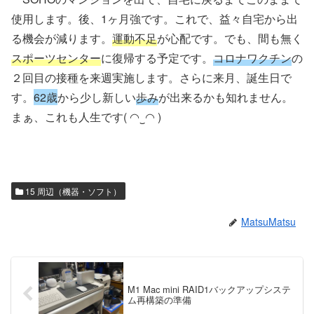
使用します。後、1ヶ月強です。これで、益々自宅から出
る機会が減ります。
運動不足
が心配です。でも、間も無く
スポーツセンター
に復帰する予定です。
コロナワクチン
の
２回目の接種を来週実施します。さらに来月、誕生日で
す。
62歳
から少し新しい
歩み
が出来るかも知れません。
まぁ、これも人生です( ◠‿◠ )
15 周辺（機器・ソフト）
MatsuMatsu
M1 Mac mini RAID1バックアップシステ
ム再構築の準備