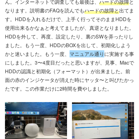
ん。インターネットで調査しても最後は、
ハードの故障
と
なります。説明書のFAQを読んでも
ハードの故障と
出てま
す。HDDを入れるだけで、上手く行ってそのままHDDを
使用出来るかなぁと考えてましたが、真逆となりました。
HDDを外して、再度、設定したり、裏のSWを弄ったりし
ました。もう一度、HDDのBOXを出して、初期化しよう
かと迷いました。もう一度、
マニュアル通り
に実施する事
にしました。3〜4度目だったと思いますが、見事、Macで
HDDの認識と初期化（フォーマット）が出来ました。前
面の赤のインジケータが消えた時にヤッタ〜と叫びたかっ
たです。この作業だけに2時間を費やしました。