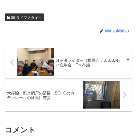
39 ライフスタイル
MatsuMatsu
月ヶ瀬ライダー（暗黒会；D,S,B,R） 早
い忘年会 On 布施
大掃除 窓と網戸の清掃 SOHOのカー
テンレールの除去に苦労
コメント