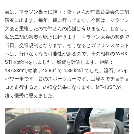
実は、マラソン当日に神（；妻）さんが中国音楽会の二胡
演奏に出ます。毎年、観に行ってます。今回は、マラソン
大会と重複したので神さんの応援は有りません。しかし、
私は二胡の演奏を聴きに行きます。マラソン大会の関係で
当日、交通規制となります。そうなるとガソリンスタンド
へは、行けなくなる可能性があるので、車の相棒の WRX
STI の給油をしました。燃費を計算します。距離；
187.8kmで給油；42.80ℓ で 4.39 km/ℓ でした。流石、ハイ
パワー車です。昔のスポーツカーです。近場をでチョチョ
ロと走行するとこの様な結果になります。MT-10SPが、
凄く優秀に思えました。