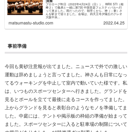
演奏
プロローグ昨日（2022年4月24日（日））、WRX STI（相
棒２）で義弟と一緒に第7回 中国音楽フェスティバルへ行
って来ました。雨だったので、朝早くから、神（；妻）さ
んを駅まで送りました。会場は、四天王寺夕陽丘のクレオ
大阪中央...
matsumastu-studio.com
2022.04.25
事前準備
今回も黄砂注意報が出てました。ニュースで外での激しい
運動は辞めましょうと言ってました。神さんも日常になっ
てるウォーキングを中止して室内で動いていた様です。私
は、いつものスポーツセンターへ行きました。グランドを
見るとポールを立てて最後に走るコースを作ってました。
上からグランドを見ると表彰台のようなモノを準備してま
した。中庭には、テントや掲示板の枠組の準備が始まって
ました。スポーツセンターに入ると駐車場の制限について