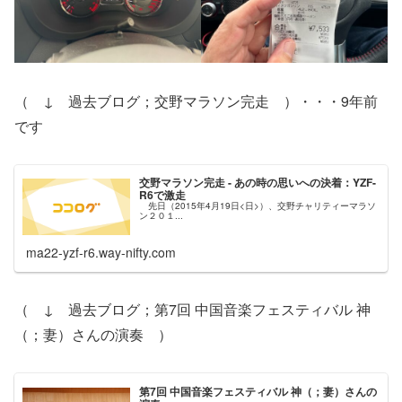
（ ↓ 過去ブログ；交野マラソン完走 ）・・・9年前
です
交野マラソン完走 - あの時の思いへの決着：YZF-
R6で激走
先日（2015年4月19日<日>）、交野チャリティーマラソ
ン２０１...
ma22-yzf-r6.way-nifty.com
（ ↓ 過去ブログ；第7回 中国音楽フェスティバル 神
（；妻）さんの演奏 ）
第7回 中国音楽フェスティバル 神（；妻）さんの