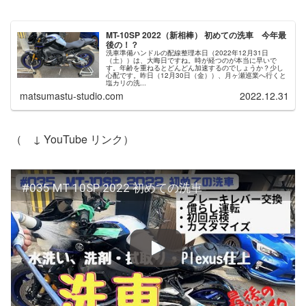
MT-10SP 2022（新相棒） 初めての洗車 今年最
後の！？
洗車準備ハンドルの配線整理本日（2022年12月31日
（土））は、大晦日ですね。時が経つのが本当に早いで
す。年齢を重ねるとどんどん加速するのでしょうか？少し
心配です。昨日（12月30日（金））、月ヶ瀬巡業へ行くと
塩カリの洗...
matsumastu-studio.com
2022.12.31
（ ↓ YouTube リンク）
#035 MT 10SP 2022 初めての洗車