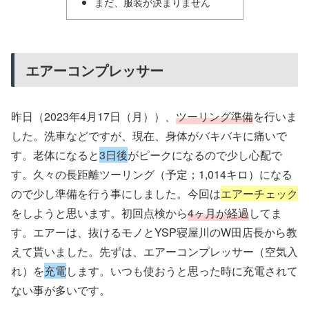
まだ、服装が決まりません
エアーコンプレッサー
昨日（2023年4月17日（月））、
ツーリング準備
を行いま
した。洗車などですが、現在、身体がバキバキに痛いで
す。老体になると
3日後
がピークになるので少し心配で
す。久々の長距離ツーリング（予定；1,014キロ）になる
ので少し準備を行う事にしました。今回は
エアーチェック
をしようと思います。初回点検から
4ヶ月が経過
してま
す。エアーは、抜けるモノとYSP寝屋川のW田店長から教
えて貰いました。先ずは、エアーコンプレッサー（空気入
れ）を
充電
します。いつも使おうと思った時に充電されて
ない事が多いです。