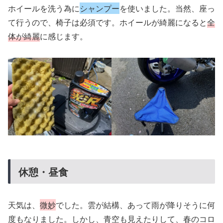
ホイールを洗う為に
シャンプー
を使いました。当然、座っ
て行うので、椅子は必須です。ホイールが綺麗になると
全
体が綺麗
に感じます。
休憩・昼食
天気は、
微妙
でした。雲が結構、あって雨が降りそうに何
度もなりました。しかし、青空も見えたりして、春のコロ