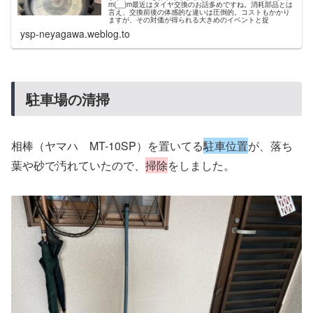
m(__)m最近はタイヤ交換のお話多めですね。消耗部品とは
言え、交換前後の体感的な違いは圧倒的。コストもかかり
ますが、その対価が得られる大きめのイベントと捉
ysp-neyagawa.weblog.to
駐車場の清掃
相棒（ヤマハ MT-10SP）を置いてる
駐車位置
が、落ち
葉や砂で汚れていたので、
掃除
をしました。