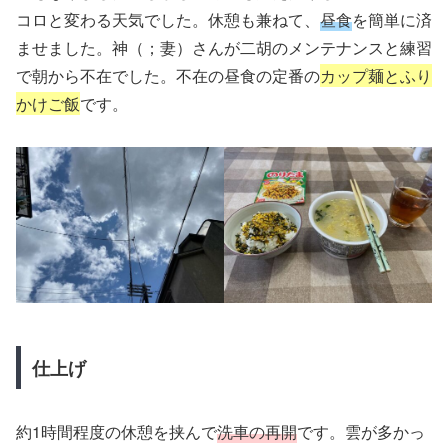
コロと変わる天気でした。休憩も兼ねて、
昼食
を簡単に済
ませました。神（；妻）さんが二胡のメンテナンスと練習
で朝から不在でした。不在の昼食の定番の
カップ麺とふり
かけご飯
です。
仕上げ
約1時間程度の休憩を挟んで
洗車の再開
です。雲が多かっ