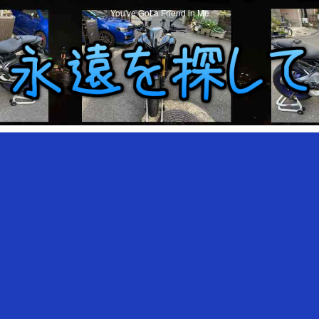
You've Got a Friend in Me