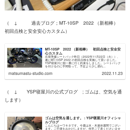
（ ↓ 過去ブログ；MT-10SP 2022 （新相棒）
初回点検と安全安心カスタム）
MT-10SP 2022 （新相棒） 初回点検と安全安
心カスタム
出発準備シートバック昨日（2022年11月22日（火））、
遂にMT-10SP 2022 の初回点検を実施して貰いました。
YSP寝屋川に朝一番に行く約束をしました。シートバック
を付けるのに手間取って、予定より少し遅れ...
matsumastu-studio.com
2022.11.23
（ ↓ YSP寝屋川の公式ブログ ; ゴムは、空気を通
します）
ゴムは空気を通します。 : YSP寝屋川オフィシャ
ルブログ
こんにちはーワキタです。今週は水・木連休週間でござい
ます。ご不便をおかけしますが、何卒ご了承くださいませ