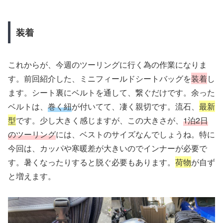
装着
これからが、今週のツーリングに行く為の作業になりま
す。前回紹介した、ミニフィールドシートバッグを
装着
し
ます。シート裏にベルトを通して、繋ぐだけです。余った
ベルトは、
巻く紐
が付いてて、凄く親切です。流石、
最新
型
です。少し大きく感じますが、この大きさが、
1泊2日
のツーリング
には、ベストのサイズなんでしょうね。特に
今回は、カッパや寒暖差が大きいのでインナーが必要で
す。暑くなったりすると脱ぐ必要もあります。
荷物
が自ず
と増えます。