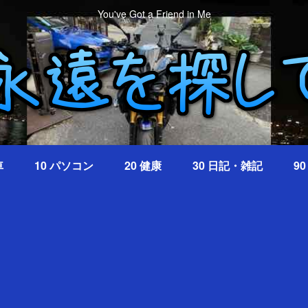
You've Got a Friend in Me
車
10 パソコン
20 健康
30 日記・雑記
9