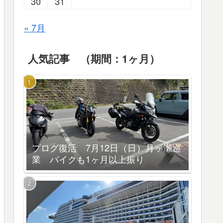
30
31
« 7月
人気記事 （期間：1ヶ月）
ブログ復活 7月12日（日）月ヶ瀬巡
業 バイクも1ヶ月以上振り