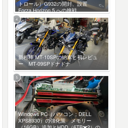
トロール）G932の開封、設置
Forza Horizon 5 への挑戦
新相棒 MT-10SPの納車と初レビュ
ー MT-09SPドナドナ
Windows PC（パソコン；DELL
XPS8930）の強化策 メモリー
（16GB）追加とHDD（6TB✖️2）の