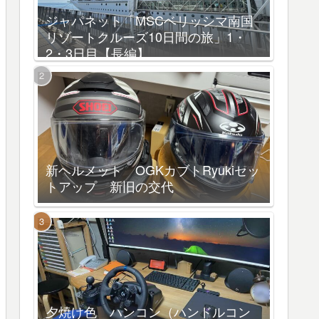
ジャパネット「MSCベリッシマ南国
リゾートクルーズ10日間の旅」1・
2・3日目【長編】
新ヘルメット OGKカブトRyukiセッ
トアップ 新旧の交代
夕焼け色 ハンコン（ハンドルコン