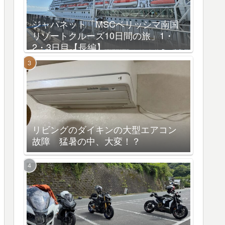
ジャパネット「MSCベリッシマ南国
リゾートクルーズ10日間の旅」1・
2・3日目【長編】
リビングのダイキンの大型エアコン
故障 猛暑の中、大変！？