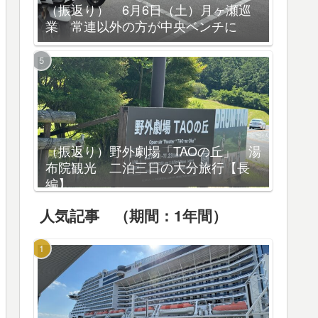
（振返り） 6月6日（土）月ヶ瀬巡
業 常連以外の方が中央ベンチに
（振返り）野外劇場「TAOの丘」 湯
布院観光 二泊三日の大分旅行【長
編】
人気記事 （期間：1年間）