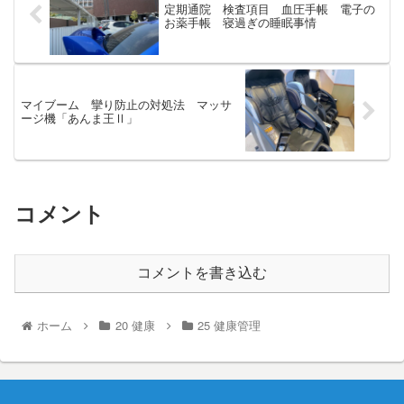
定期通院 検査項目 血圧手帳 電子の
お薬手帳 寝過ぎの睡眠事情
マイブーム 攣り防止の対処法 マッサ
ージ機「あんま王Ⅱ」
コメント
コメントを書き込む
ホーム
20 健康
25 健康管理