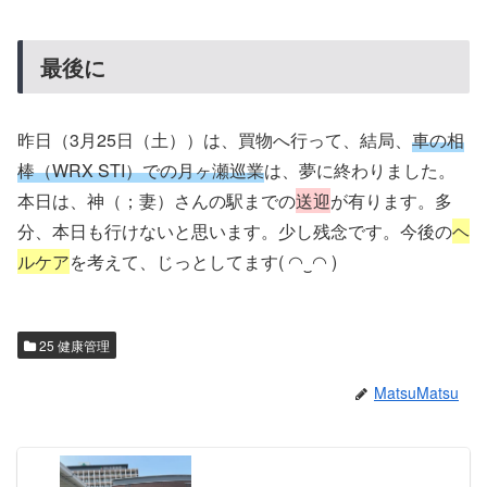
最後に
昨日（3月25日（土））は、買物へ行って、結局、
車の相
棒
（
W
R
X
S
T
I
）
での月ヶ瀬巡業
は、夢に終わりました。
本日は、神（；妻）さんの駅までの
送迎
が有ります。多
分、本日も行けないと思います。少し残念です。今後の
ヘ
ルケア
を考えて、じっとしてます( ◠‿◠ )
25 健康管理
MatsuMatsu