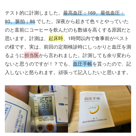
テスト的に計測しました。
最高血圧；169、最低血圧：
93、脈拍；86
でした。深夜から起きて色々とやっていた
のと直前にコーヒーを飲んだのも数値を高くする原因だと
思います。計測は、
起床時
、1時間以内で食事前がベスト
の様です。実は、前回の定期検診時にしっかりと血圧を測
るように
担当医
から言われました。計測しても余り変わら
ないと思うのですが！？でも、
血圧手帳
を貰ったので、記
入しないと怒られます。頑張って記入したいと思います。