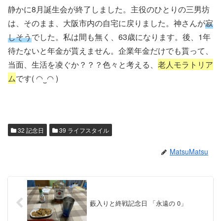
静かに8月誕生会が終了しました。主役のひとりの三男坊
は、そのまま、大阪市内の自宅に戻りました。神さんが
寂
しそう
でした。私は間も無く、63歳になります。後、1年
待たないと年金が貰えません。企業年金だけでも貰って、
当面、生活を凌ぐか？？？色々と考える、
老人モラトリア
ム
です( ◠‿◠ )
32 記念日
39 ライフスタイル
MatsuMatsu
藪入りと終戦記念日 「永遠の 0」