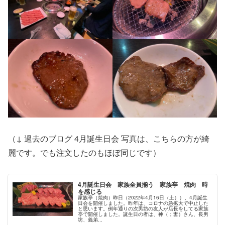
（↓ 過去のブログ 4月誕生日会 写真は、こちらの方が綺
麗です。でも注文したのもほぼ同じです）
4月誕生日会 家族全員揃う 家族亭 焼肉 時
を感じる
家族亭（焼肉）昨日（2022年4月16日（土））、4月誕生
日会を開催しました。昨年は、コロナの急拡大で中止した
と思います。例年通りの次男坊の友人が店長をしてる家族
亭で開催しました。誕生日の者は、神（；妻）さん、長男
坊、義弟...