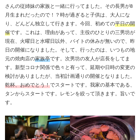
さんの従姉妹の家族と一緒に行ってました。その長男が8
月生まれだったので！？時が過ぎると子供は、大人にな
り、どんどん独立して行きます。今回、初めての
平日の開
催
です。これは、理由があって、主役のひとりの三男坊が
現在、火曜日と水曜日以外、バイトの休みが無いので、昨
日の開催になりました。そして、行ったのは、いつもの地
元の焼肉店の
家族亭
です。次男坊の友人が店長をしてま
す。新型コロナ関係で色々と有って、延期や日時の変更の
検討がありましたが、当初計画通りの開催となりました。
乾杯、おめでとう！
でスタートです。我家の基本である、
タンからスタートです。レモンを絞って頂きます。旨いで
す。