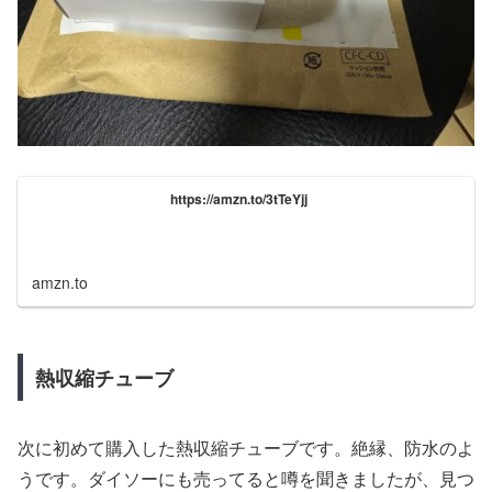
https://amzn.to/3tTeYjj
amzn.to
熱収縮チューブ
次に初めて購入した熱収縮チューブです。絶縁、防水のよ
うです。ダイソーにも売ってると噂を聞きましたが、見つ