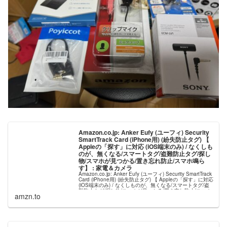
Amazon.co.jp: Anker Eufy (ユーフィ) Security
SmartTrack Card (iPhone用) (紛失防止タグ) 【
Appleの「探す」に対応 (iOS端末のみ) / なくしも
のが、無くなる/スマートタグ/盗難防止タグ/探し
物/スマホが見つかる/置き忘れ防止/スマホ鳴ら
す】 : 家電＆カメラ
Amazon.co.jp: Anker Eufy (ユーフィ) Security SmartTrack
Card (iPhone用) (紛失防止タグ) 【 Appleの「探す」に対応
(iOS端末のみ) / なくしものが、無くなる/スマートタグ/盗
難防止タグ/探し物/スマホが見つかる/置き忘れ防止/スマホ
amzn.to
鳴らす】 : ...