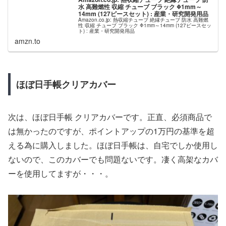
水 高難燃性 収縮 チューブ ブラック Φ1mm～
14mm (127ピースセット) : 産業・研究開発用品
Amazon.co.jp: 熱収縮チューブ 絶縁チューブ 防水 高難燃
性 収縮 チューブ ブラック Φ1mm～14mm (127ピースセッ
ト) : 産業・研究開発用品
amzn.to
ほぼ日手帳クリアカバー
次は、ほぼ日手帳 クリアカバーです。正直、必須商品で
は無かったのですが、ポイントアップの1万円の基準を超
える為に購入しました。ほぼ日手帳は、自宅でしか使用し
ないので、このカバーでも問題ないです。凄く高架なカバ
ーを使用してますが・・・。