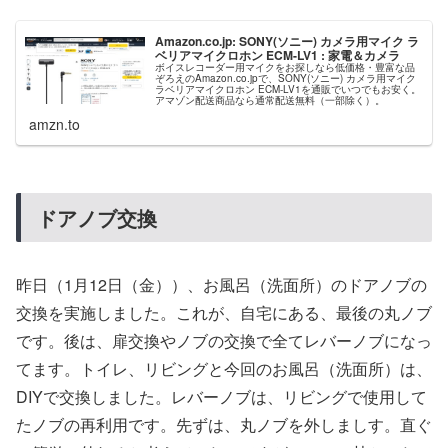
Amazon.co.jp: SONY(ソニー) カメラ用マイク ラ
ベリアマイクロホン ECM-LV1 : 家電＆カメラ
ボイスレコーダー用マイクをお探しなら低価格・豊富な品
ぞろえのAmazon.co.jpで、SONY(ソニー) カメラ用マイク
ラベリアマイクロホン ECM-LV1を通販でいつでもお安く。
アマゾン配送商品なら通常配送無料（一部除く）。
amzn.to
ドアノブ交換
昨日（1月12日（金））、お風呂（洗面所）のドアノブの
交換を実施しました。これが、自宅にある、最後の丸ノブ
です。後は、扉交換やノブの交換で全てレバーノブになっ
てます。トイレ、リビングと今回のお風呂（洗面所）は、
DIYで交換しました。レバーノブは、リビングで使用して
たノブの再利用です。先ずは、丸ノブを外しましす。直ぐ