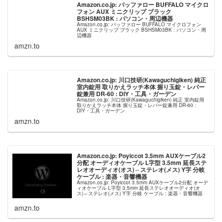
Amazon.co.jp: バッファロー BUFFALO マイクロ
フォン AUX ミニクリップ ブラック
BSHSM03BK : パソコン・周辺機器
Amazon.co.jp: バッファロー BUFFALO マイクロフォン
AUX ミニクリップ ブラック BSHSM03BK : パソコン・周
辺機器
amzn.to
Amazon.co.jp: 川口技研(Kawaguchigiken) 純正
室内錠用 取りかえラッチ本体 握り玉錠・レバー
錠兼用 DR-60 : DIY・工具・ガーデン
Amazon.co.jp: 川口技研(Kawaguchigiken) 純正 室内錠用
取りかえラッチ本体 握り玉錠・レバー錠兼用 DR-60 :
DIY・工具・ガーデン
amzn.to
Amazon.co.jp: Poyiccot 3.5mm AUXケーブル2
分配 オーディオケーブル L字型 3.5mm 延長ステ
レオオーディオ(オス)⇔ステレオ(メス) Y字 分岐
ケーブル : 楽器・音響機器
Amazon.co.jp: Poyiccot 3.5mm AUXケーブル2分配 オーデ
ィオケーブル L字型 3.5mm 延長ステレオオーディオ(オ
ス)⇔ステレオ(メス) Y字 分岐 ケーブル : 楽器・音響機器
amzn.to