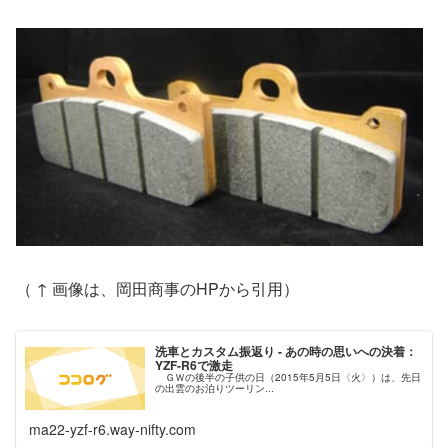
（ ↑ 画像は、岡田商事のHPから引用）
洗車とカスタム振返り - あの時の思いへの決着：
YZF-R6で激走
ＧＷの後半の子供の日（2015年5月5日〈火〉）は、先日
の出雲のお泊りツーリン...
ma22-yzf-r6.way-nifty.com