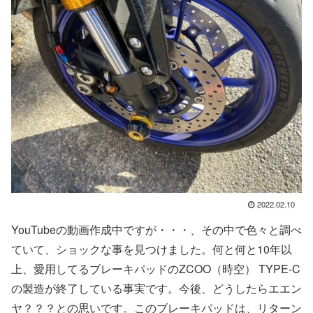
2022.02.10
YouTubeの動画作成中ですが・・・、その中で色々と調べ
ていて、ショックな事を見つけました。何と何と10年以
上、愛用してるブレーキパッドのZCOO（時空） TYPE-C
の製造が終了している事実です。今後、どうしたらエエン
ヤ？？？との思いです。このブレーキパッドは、リターン