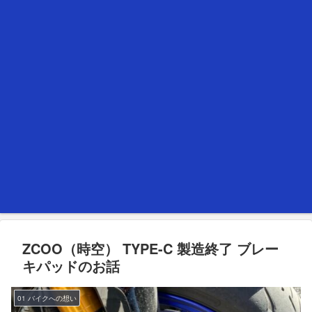
ZCOO（時空） TYPE-C 製造終了 ブレー
キパッドのお話
01 バイクへの想い