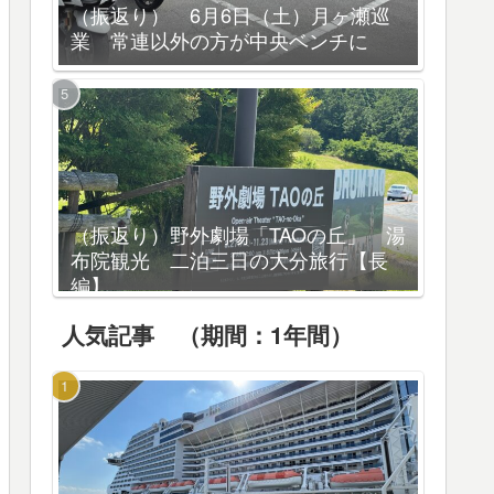
（振返り） 6月6日（土）月ヶ瀬巡
業 常連以外の方が中央ベンチに
（振返り）野外劇場「TAOの丘」 湯
布院観光 二泊三日の大分旅行【長
編】
人気記事 （期間：1年間）