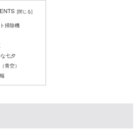
ENTS
ト掃除機
覧
かな七夕
（青空）
報