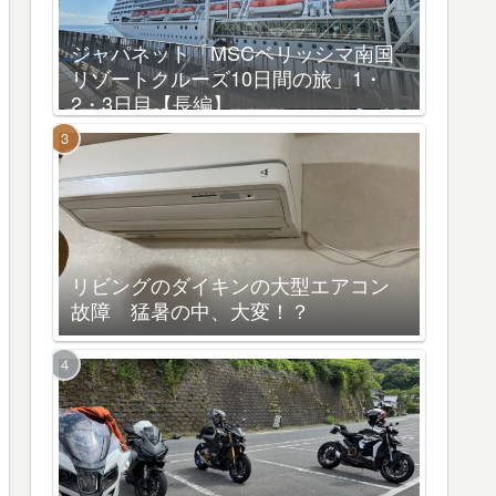
ジャパネット「MSCベリッシマ南国
リゾートクルーズ10日間の旅」1・
2・3日目【長編】
リビングのダイキンの大型エアコン
故障 猛暑の中、大変！？