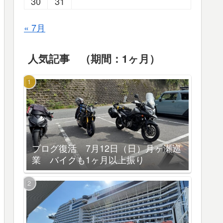
30
31
« 7月
人気記事 （期間：1ヶ月）
ブログ復活 7月12日（日）月ヶ瀬巡
業 バイクも1ヶ月以上振り