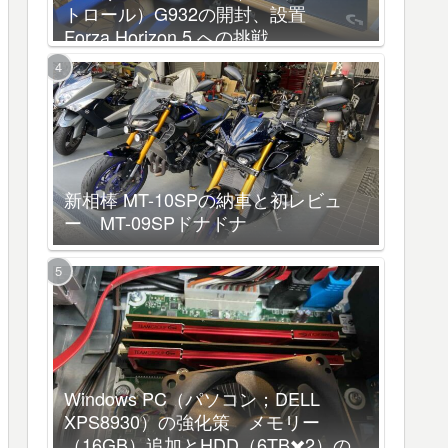
トロール）G932の開封、設置
Forza Horizon 5 への挑戦
新相棒 MT-10SPの納車と初レビュ
ー MT-09SPドナドナ
Windows PC（パソコン；DELL
XPS8930）の強化策 メモリー
（16GB）追加とHDD（6TB✖️2）の