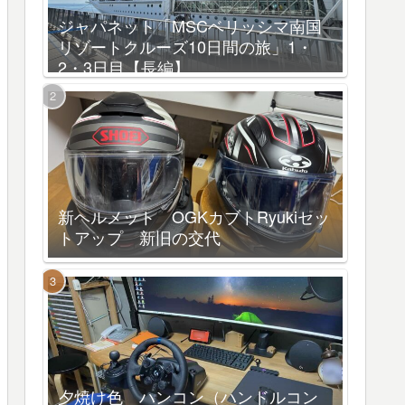
ジャパネット「MSCベリッシマ南国
リゾートクルーズ10日間の旅」1・
2・3日目【長編】
新ヘルメット OGKカブトRyukiセッ
トアップ 新旧の交代
夕焼け色 ハンコン（ハンドルコン