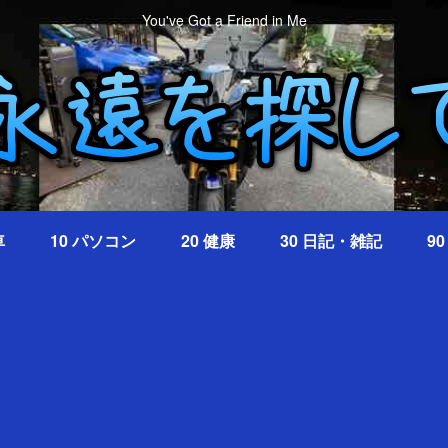
You've Got a Friend in Me
車
10 パソコン
20 健康
30 日記・雑記
9