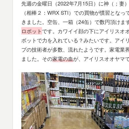
先週の金曜日（2022年7月15日）に神（；
（相棒２：WRX STI）での買物が慣習とな
きました。空缶、一箱（24缶）で数円頂けま
ロボット
です。カワイイ顔の下にアイリスオ
ボットで力を入れている？みたいです。アイ
プの技術者が多数、流れたようです。家電業
ました。その
家電の血
が、アイリスオオヤマ