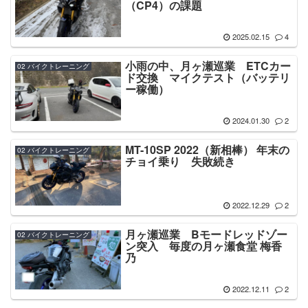
（CP4）の課題
2025.02.15
4
小雨の中、月ヶ瀬巡業 ETCカー
02 バイクトレーニング
ド交換 マイクテスト（バッテリ
ー稼働）
2024.01.30
2
MT-10SP 2022（新相棒） 年末の
02 バイクトレーニング
チョイ乗り 失敗続き
2022.12.29
2
月ヶ瀬巡業 Bモードレッドゾー
02 バイクトレーニング
ン突入 毎度の月ヶ瀬食堂 梅香
乃
2022.12.11
2