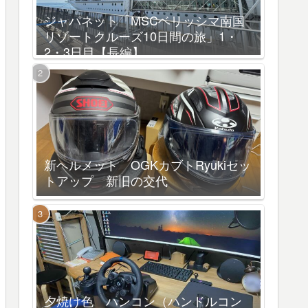
ジャパネット「MSCベリッシマ南国
リゾートクルーズ10日間の旅」1・
2・3日目【長編】
新ヘルメット OGKカブトRyukiセッ
トアップ 新旧の交代
夕焼け色 ハンコン（ハンドルコン