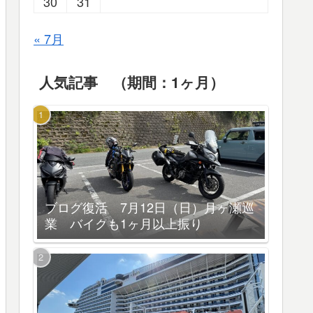
30
31
« 7月
人気記事 （期間：1ヶ月）
ブログ復活 7月12日（日）月ヶ瀬巡
業 バイクも1ヶ月以上振り