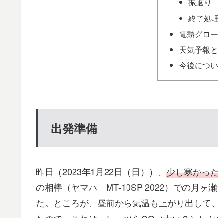
振返り
終了処
電熱グロー
天気予報と
今後につい
出発準備
昨日（2023年1月22日（日））、
少し寒かっ
の相棒（ヤマハ MT-10SP 2022）での
た。ところが、昼前から気温も上がり出して
たので、これは、レッツらGO（古い？）しか