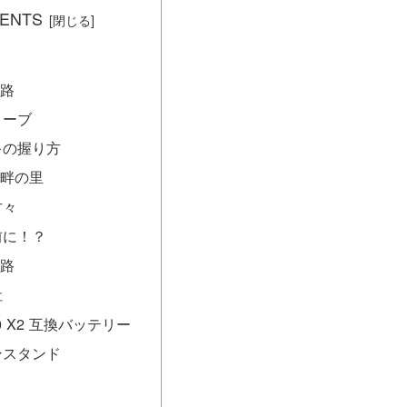
ENTS
路
ローブ
キの握り方
畔の里
方々
前に！？
路
社
360 X2 互換バッテリー
ンスタンド