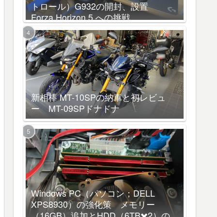
トロール）G932の開封、設置
Forza Horizon 5 への挑戦
新相棒 MT-10SPの納車と初レビュ
ー MT-09SPドナドナ
Windows PC（パソコン；DELL
XPS8930）の強化策 メモリー
（16GB）追加とHDD（6TB✖️2）の