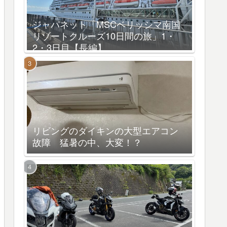
ジャパネット「MSCベリッシマ南国
リゾートクルーズ10日間の旅」1・
2・3日目【長編】
リビングのダイキンの大型エアコン
故障 猛暑の中、大変！？