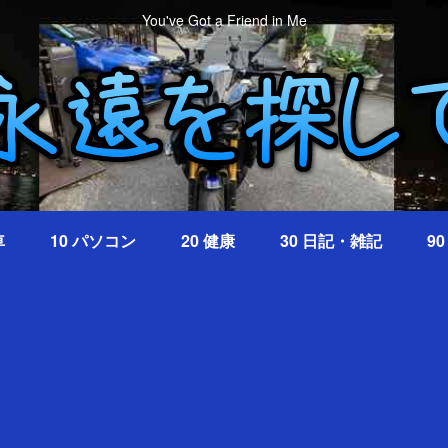
You've Got a Friend in Me
車
10 パソコン
20 健康
30 日記・雑記
9