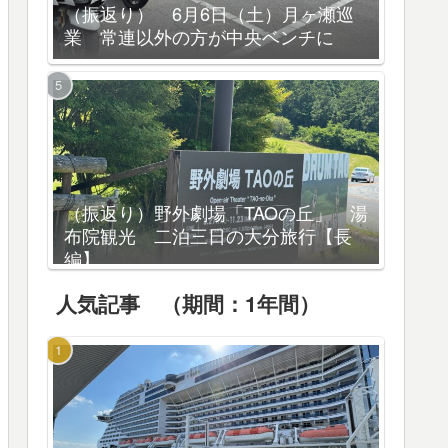
（振返り） 6月6日（土）月ヶ瀬巡
業 常連以外の方が中央ベンチに
（振返り）野外劇場「TAOの丘」 湯
布院観光 二泊三日の大分旅行【長
編】
人気記事 （期間：1年間）