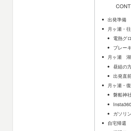
CONT
出発準備
月ヶ瀬・往
電熱グ
ブレー
月ヶ瀬 湖
昼組の
出発直
月ヶ瀬・復
磐船神
Insta
ガソリ
自宅帰還