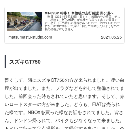
MT-09SP 相棒１ 車検後の走行確認 月ヶ瀬へ
昨日（2021年5月23日（日））、梅雨の中の晴天、そし
て、相棒１（MT-09SP）が車検から戻って来ての翌日で
す。息子（三男坊）の引越があったので、空けていたので
すが、友達に手伝って貰い、自分で完結したいようなので
私の出番が有りません...
matsumastu-studio.com
2021.05.25
スズキGT750
暫くして、隣にスズキGT750の方が来られました。凄い白
煙が出てました。また、プラグなどを外して整備されてま
した。前回会った時もされていたと思います。そして、赤
いロードスターの方が来ました。どうも、FIATは売られ
た様です。NBOXを買った様なお話をされてました。皆さ
ん、ドンドン帰られて、バイクも少なくなって来ました。
トイレに行って定点撮影をして帰宅する事にしました。今