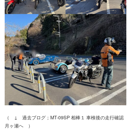
（ ↓ 過去ブログ；MT-09SP 相棒１ 車検後の走行確認
月ヶ瀬へ ）