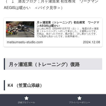
（ ↓ 過去ブログ；月ヶ瀬巡業 初生椎茸 ワークマン
AEGISは暖かい ＜バイク見学＞）
月ヶ瀬巡業（トレーニング）初生椎茸 ワークマ
ンAEGISは暖かい
はじめに昨日（2024年12月7日（土））、毎度の月ヶ瀬巡
業（トレーニング）へ行って来ました。２週間ぶりです。
天気は、良かったですが、風が強く、少し寒かったです。
でも気持ち良かったです。出発準備10...
matsumastu-studio.com
2024.12.08
月ヶ瀬巡業（トレーニング）復路
K4 （笠置山添線）
湖畔の里を出発する時は、ベンチに座ってる、XT250Xさ
詳細プロフィール
プライバシーポリシー