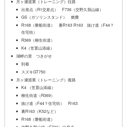
月ヶ瀬巡業（トレーニング）往路
出発点（R1交差点） F736（交野久我山線）
GS（ガソリンスタンド） 燃費
R168（磐船街道） 裏R163 R163 抜け道（F44？
住宅街）
R369（柳生街道）
K4（笠置山添線）
湖畔の里 つきがせ
到着
スズキGT750
月ヶ瀬巡業（トレーニング）復路
K4 （笠置山添線）
柳生街道（R369）
抜け道（F44？住宅街） R163
裏R163（K52など）
R168（磐船街道）
交野久我山線（F736）出発点