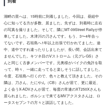
到着
湖畔の里へは、15時前に到着しました。今回は、昼組中
心に知ってる方が多数、居ました。先ずは、到着時に左右
の写真を撮りました。そして、隣にMT-09Street Rallyが停
車してました。木津川の刀さんです。もう、3〜4年合っ
てないです。石垣島へ1年以上出張で行かれてました。途
中、道中ですれ違ったりしましたが、長い間、会話出来て
ませんでした。キツネ目のVストローム（元グレGS）さ
んと同じく古参メンバーです。元奥様がバイクの免許を取
って、時々、一緒に走ってると楽しそうに話してました。
今度、石垣島へ行くので、色々と教えて頂きました。その
隣は、刀さん、たにやん（CB）さんが居て、更に最近、
よく会うX-ADVさんが居て、毎度の常連のXT250Xさんも
居られました。ポルシェで来てるMVアクスタさんは、ロ
ータスセブン？の方々と談話してました。