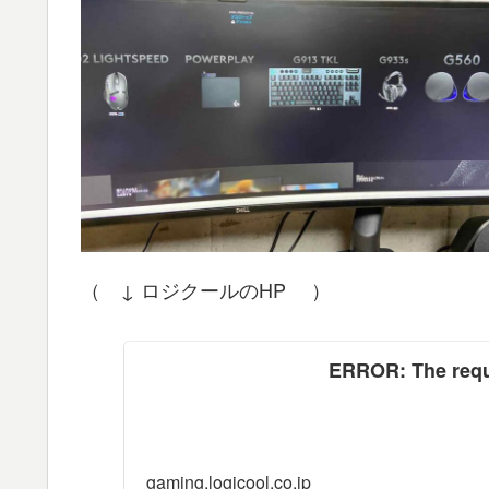
（ ↓ ロジクールのHP ）
ERROR: The reque
gaming.logicool.co.jp