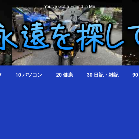
You've Got a Friend in Me
車
10 パソコン
20 健康
30 日記・雑記
9