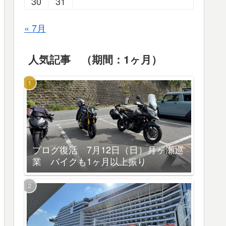
30
31
« 7月
人気記事 （期間：1ヶ月）
ブログ復活 7月12日（日）月ヶ瀬巡
業 バイクも1ヶ月以上振り