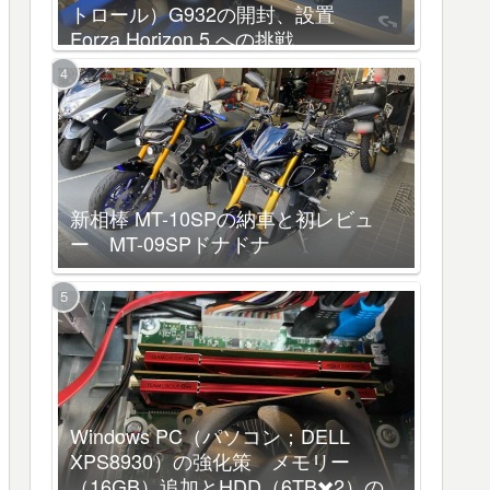
トロール）G932の開封、設置
Forza Horizon 5 への挑戦
新相棒 MT-10SPの納車と初レビュ
ー MT-09SPドナドナ
Windows PC（パソコン；DELL
XPS8930）の強化策 メモリー
（16GB）追加とHDD（6TB✖️2）の