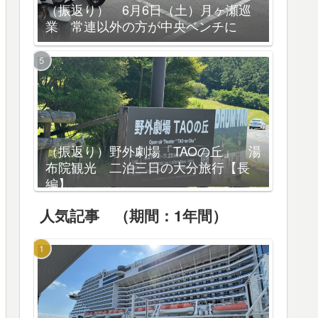
（振返り） 6月6日（土）月ヶ瀬巡
業 常連以外の方が中央ベンチに
（振返り）野外劇場「TAOの丘」 湯
布院観光 二泊三日の大分旅行【長
編】
人気記事 （期間：1年間）