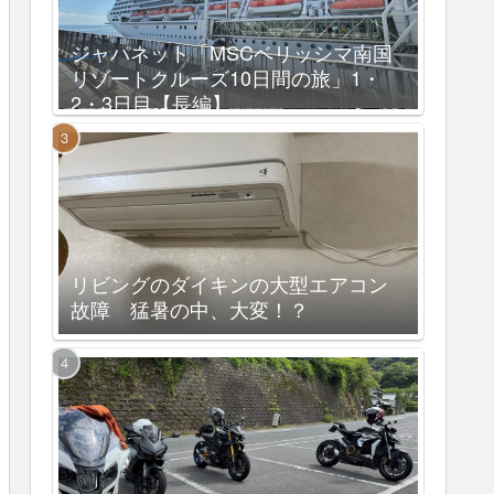
ジャパネット「MSCベリッシマ南国
リゾートクルーズ10日間の旅」1・
2・3日目【長編】
リビングのダイキンの大型エアコン
故障 猛暑の中、大変！？