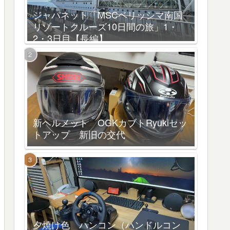
ジャパネット「MSCベリッシマ南国
リゾートクルーズ10日間の旅」1・
2・3日目【長編】
新ヘルメット OGKカブトRyukiセッ
トアップ 新旧の交代
夕焼け色 ハンコン（ハンドルコン