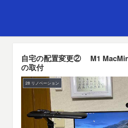
自宅の配置変更② M1 MacMi
の取付
28 リノベーション