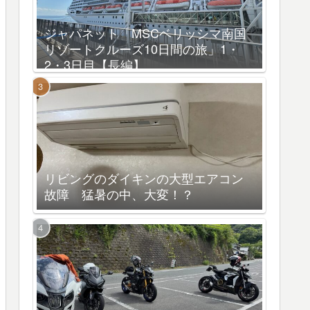
ジャパネット「MSCベリッシマ南国
リゾートクルーズ10日間の旅」1・
2・3日目【長編】
リビングのダイキンの大型エアコン
故障 猛暑の中、大変！？