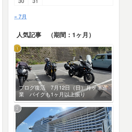
30
31
« 7月
人気記事 （期間：1ヶ月）
ブログ復活 7月12日（日）月ヶ瀬巡
業 バイクも1ヶ月以上振り