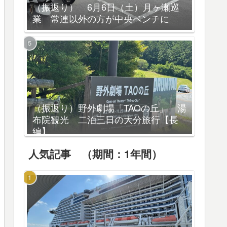
（振返り） 6月6日（土）月ヶ瀬巡
業 常連以外の方が中央ベンチに
（振返り）野外劇場「TAOの丘」 湯
布院観光 二泊三日の大分旅行【長
編】
人気記事 （期間：1年間）