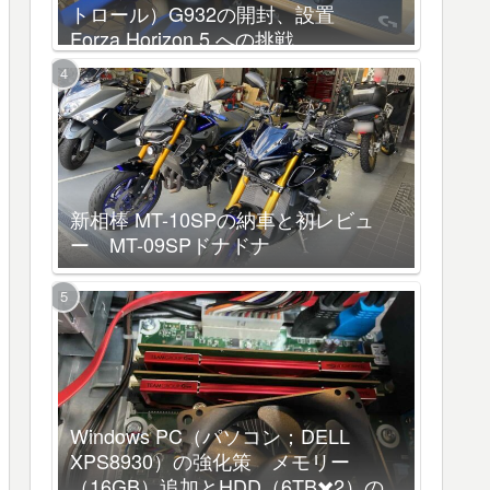
トロール）G932の開封、設置
Forza Horizon 5 への挑戦
新相棒 MT-10SPの納車と初レビュ
ー MT-09SPドナドナ
Windows PC（パソコン；DELL
XPS8930）の強化策 メモリー
（16GB）追加とHDD（6TB✖️2）の