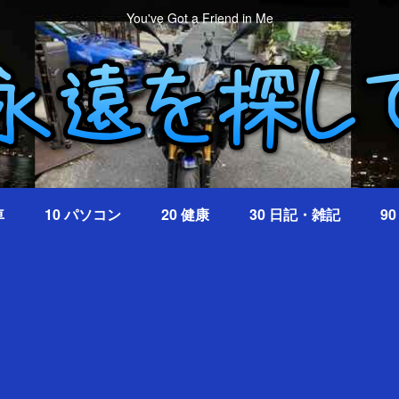
You've Got a Friend in Me
車
10 パソコン
20 健康
30 日記・雑記
9