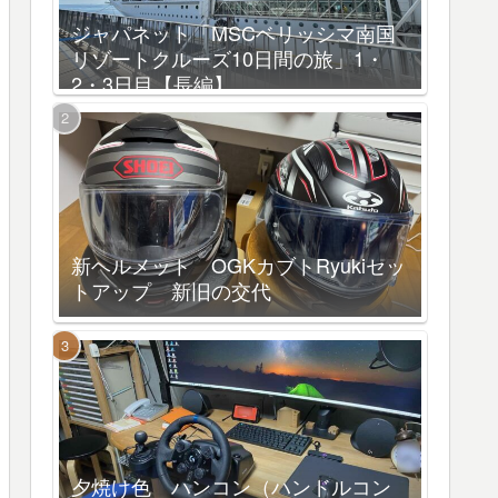
ジャパネット「MSCベリッシマ南国
リゾートクルーズ10日間の旅」1・
2・3日目【長編】
新ヘルメット OGKカブトRyukiセッ
トアップ 新旧の交代
夕焼け色 ハンコン（ハンドルコン