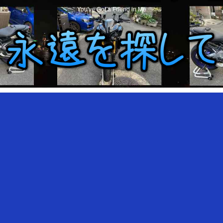
You've Got a Friend in Me