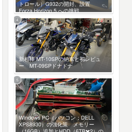
トロール）G932の開封、設置
Forza Horizon 5 への挑戦
新相棒 MT-10SPの納車と初レビュ
ー MT-09SPドナドナ
Windows PC（パソコン；DELL
XPS8930）の強化策 メモリー
（16GB）追加とHDD（6TB✖️2）の