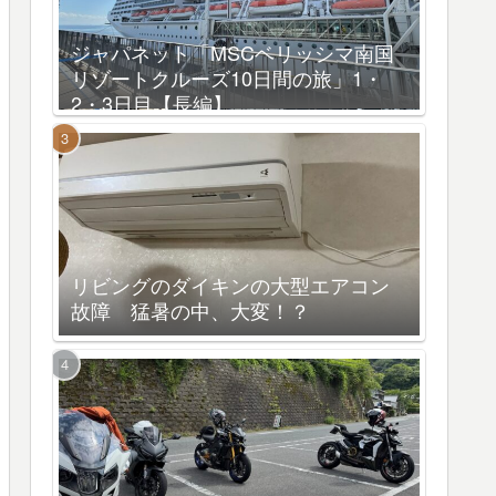
ジャパネット「MSCベリッシマ南国
リゾートクルーズ10日間の旅」1・
2・3日目【長編】
リビングのダイキンの大型エアコン
故障 猛暑の中、大変！？