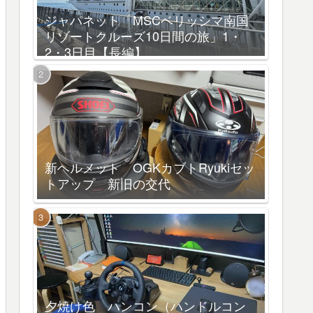
ジャパネット「MSCベリッシマ南国
リゾートクルーズ10日間の旅」1・
2・3日目【長編】
新ヘルメット OGKカブトRyukiセッ
トアップ 新旧の交代
夕焼け色 ハンコン（ハンドルコン