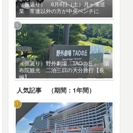
（振返り） 6月6日（土）月ヶ瀬巡
業 常連以外の方が中央ベンチに
（振返り）野外劇場「TAOの丘」 湯
布院観光 二泊三日の大分旅行【長
編】
人気記事 （期間：1年間）