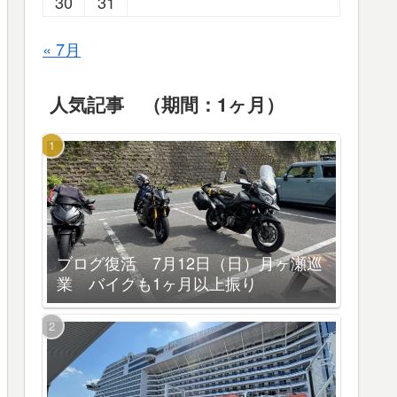
30
31
« 7月
人気記事 （期間：1ヶ月）
ブログ復活 7月12日（日）月ヶ瀬巡
業 バイクも1ヶ月以上振り