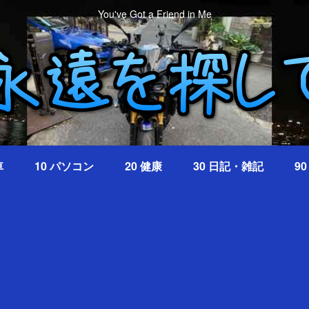
You've Got a Friend in Me
車
10 パソコン
20 健康
30 日記・雑記
9