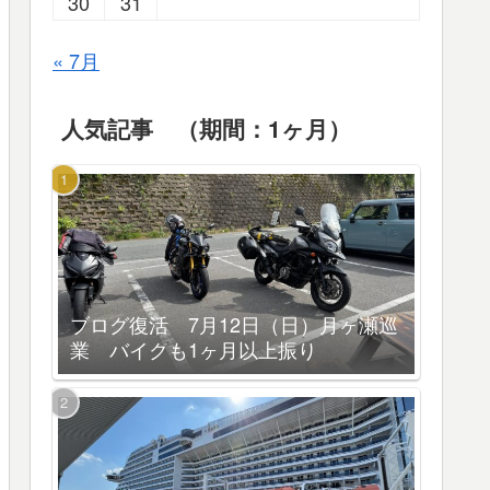
30
31
« 7月
人気記事 （期間：1ヶ月）
ブログ復活 7月12日（日）月ヶ瀬巡
業 バイクも1ヶ月以上振り