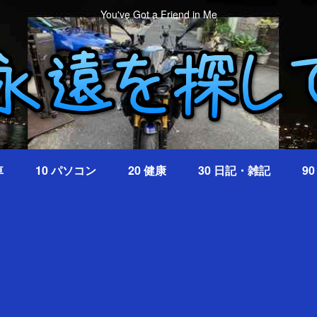
You've Got a Friend in Me
車
10 パソコン
20 健康
30 日記・雑記
9