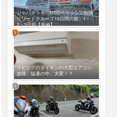
ジャパネット「MSCベリッシマ南国
リゾートクルーズ10日間の旅」1・
2・3日目【長編】
リビングのダイキンの大型エアコン
故障 猛暑の中、大変！？