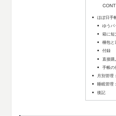
CONT
ほぼ日手帳
ゆうパ
箱に短
梱包と
付録
直接購
手帳の
月別管理：
睡眠管理：A
後記