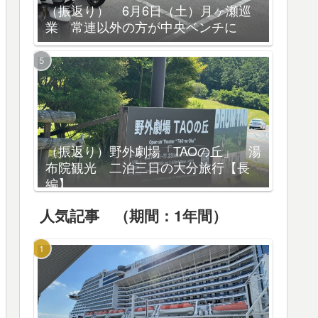
（振返り） 6月6日（土）月ヶ瀬巡
業 常連以外の方が中央ベンチに
（振返り）野外劇場「TAOの丘」 湯
布院観光 二泊三日の大分旅行【長
編】
人気記事 （期間：1年間）