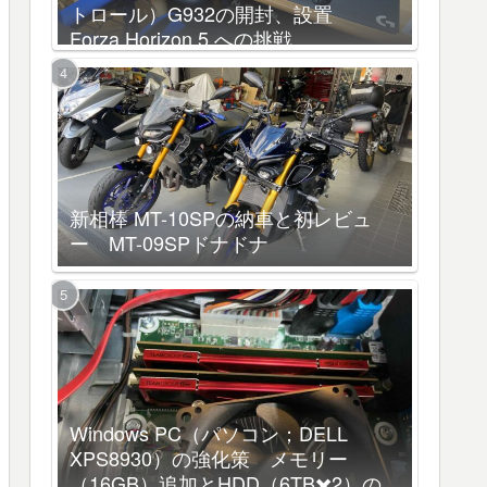
トロール）G932の開封、設置
Forza Horizon 5 への挑戦
新相棒 MT-10SPの納車と初レビュ
ー MT-09SPドナドナ
Windows PC（パソコン；DELL
XPS8930）の強化策 メモリー
（16GB）追加とHDD（6TB✖️2）の