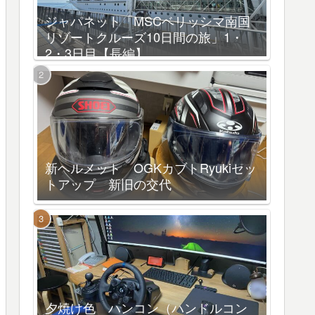
ジャパネット「MSCベリッシマ南国
リゾートクルーズ10日間の旅」1・
2・3日目【長編】
新ヘルメット OGKカブトRyukiセッ
トアップ 新旧の交代
夕焼け色 ハンコン（ハンドルコン