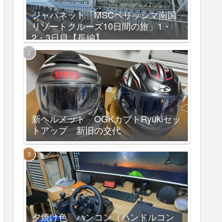
ジャパネット「MSCベリッシマ南国
リゾートクルーズ10日間の旅」1・
2・3日目【長編】
新ヘルメット OGKカブトRyukiセッ
トアップ 新旧の交代
夕焼け色 ハンコン（ハンドルコン