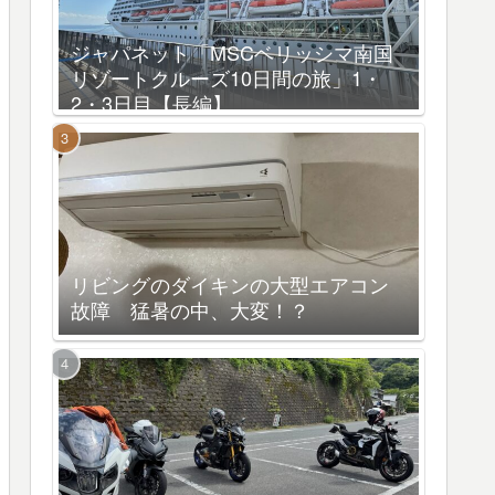
ジャパネット「MSCベリッシマ南国
リゾートクルーズ10日間の旅」1・
2・3日目【長編】
リビングのダイキンの大型エアコン
故障 猛暑の中、大変！？