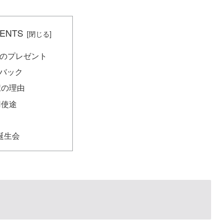
ENTS
のプレゼント
yバック
択の理由
用使途
誕生会