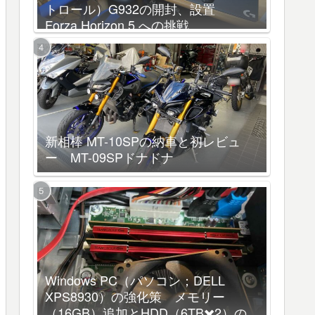
トロール）G932の開封、設置
Forza Horizon 5 への挑戦
新相棒 MT-10SPの納車と初レビュ
ー MT-09SPドナドナ
Windows PC（パソコン；DELL
XPS8930）の強化策 メモリー
（16GB）追加とHDD（6TB✖️2）の