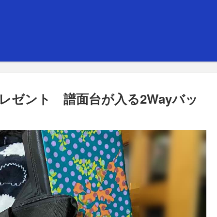
レゼント 譜面台が入る2Wayバッ