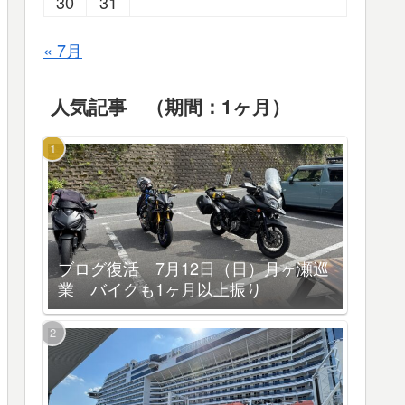
30
31
« 7月
人気記事 （期間：1ヶ月）
ブログ復活 7月12日（日）月ヶ瀬巡
業 バイクも1ヶ月以上振り