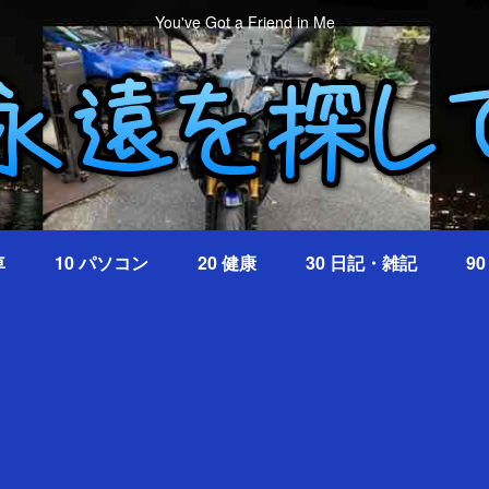
You've Got a Friend in Me
車
10 パソコン
20 健康
30 日記・雑記
9