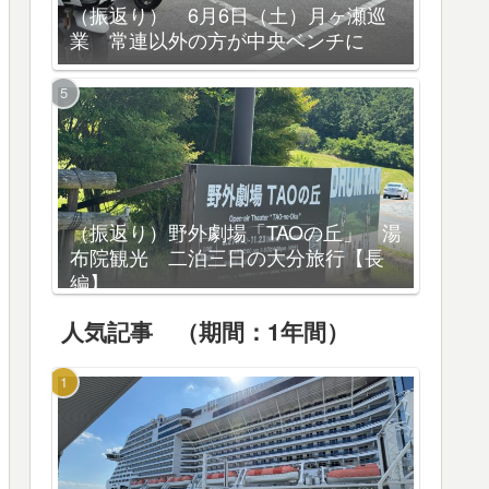
（振返り） 6月6日（土）月ヶ瀬巡
業 常連以外の方が中央ベンチに
（振返り）野外劇場「TAOの丘」 湯
布院観光 二泊三日の大分旅行【長
編】
人気記事 （期間：1年間）