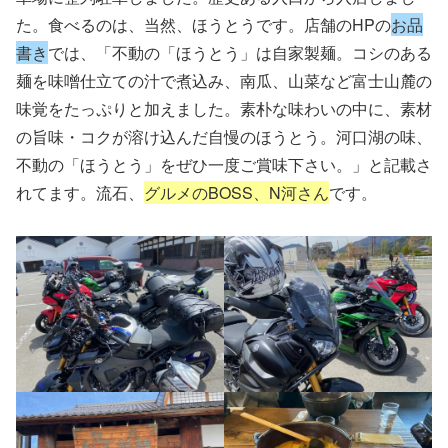
た。食べるのは、当然、ほうとうです。店舗のHPの
お品
書き
では、「不動の「ほうとう」は自家製麺。コシのある
麺を味噌仕立ての汁で煮込み、南瓜、山菜など富士山麓の
味覚をたっぷりと加えました。素朴な味わいの中に、素材
の旨味・コクが溶け込んだ自慢のほうとう。河口湖の味、
不動の「ほうとう」をぜひ一度ご賞味下さい。」と記載さ
れてます。流石、
グルメのBOSS、N河さん
です。