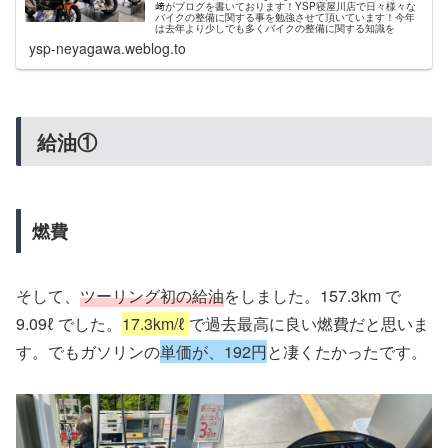
﨑がブログを書いております！YSP寝屋川店で日々様々な
バイクの整備に関する事を勉強させて頂いています！今年
は去年より少しでも多くバイクの整備に関する知識を
ysp-neyagawa.weblog.to
給油①
燃費
そして、
ツーリング初の給油
をしました。157.3km で
9.09ℓ でした。
17.3km/ℓ
で過去最高に良い燃費だと思いま
す。でもガソリンの
単価が、192円
と凄くたかったです。