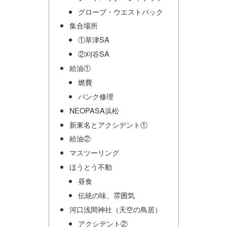
グローブ・ウエストバック
集合場所
①草津SA
②刈谷SA
給油①
燃費
パンク修理
NEOPASA浜松
新東名とアクシデント①
給油②
マスツーリング
ほうとう不動
昼食
伝統の味、雰囲気
河口浅間神社（天空の鳥居）
アクシデント②