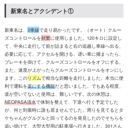
新東名とアクシデント①
新東名は、
3車線
で走り易かったです。（オート）クルー
ズコントロールを
頻繁
に使用しました。120キロに設定し
て、中央に走行して前が詰まると右の追越し車線へ出る、
必要に応じて、アクセルを開ける。遅い車に捕まったら、
ブレーキを掛けて、クルーズコントロールをオフにする。
また、速度が上がったらクルーズコントロールをオンにし
ます。この
リズム
で相当な距離を走行しました。本当に便
利で運転を
楽にする機能
だと思いました。でもある程度、
道が空いてないと使用は、難しいです。次の休憩は、
NEOPASA清水
で体制を整えて、下道へ行く予定でした
が、何と到着時に誰も居ませんでした。周りを見てるとタ
ケちゃんがグルグルと回ってるのを発見したのでそちらを
追い掛けて、大型大型用の駐車場へ行きました。301さん