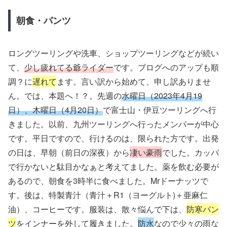
朝食・パンツ
ロングツーリングや洗車、ショップツーリングなどが続い
て、
少し疲れてる爺ライダー
です。ブログへのアップも順
調？に
遅れて
ます。言い訳から始めて、申し訳ありませ
ん。では、本題へ！？。先週の
水曜日（2023年4月19
日）、木曜日（4月20日）
で富士山・伊豆ツーリングへ行
きました。以前、九州ツーリングへ行ったメンバーが中心
です。平日ですので、行けるのは、限られた方です。出発
の日は、早朝（前日の深夜）から
凄い豪雨
でした。カッパ
で行かないと駄目かなぁと考えてました。薬を飲む必要が
あるので、朝食を3時半に食べました。Mrドーナッツで
す。後は、特製青汁（青汁＋R1（ヨーグルト)＋亜麻仁
油）、コーヒーです。服装は、散々悩んで下は、
防寒パン
ツ
をインナーを外して履きました。
防水
なので少々の雨な