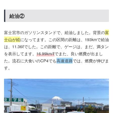
給油②
富士宮市のガソリンスタンドで、給油しました。背景の
富
士山が絵
になってます。この区間の距離は、193kmで給油
は、11.36ℓでした。この距離で、ゲージは、まだ、満タン
を表示してます。
16.99km/ℓ
でまた、良い燃費が出まし
た。流石に大食いのCP4でも
高速道路
では、燃費が伸びま
す。