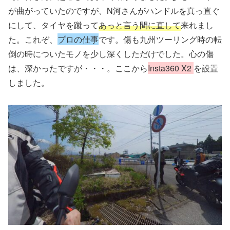
が曲がっていたのですが、N河さんがハンドルを真っ直ぐ
にして、タイヤを蹴って
あっと言う間に直して
来れまし
た。これぞ、
プロの仕事
です。傷も九州ツーリング時の転
倒の時についたモノを少し深くしただけでした。心の傷
は、深かったですが・・・。ここから
Insta360 X2
を設置
しました。