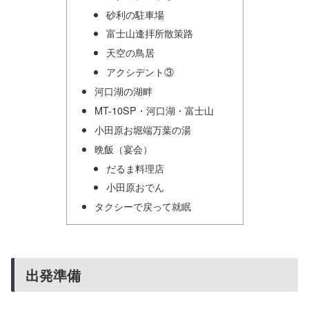
砂利の駐車場
富士山逢拝所散策路
天空の鳥居
アクシデント③
河口湖の湖畔
MT-10SP・河口湖・富士山
小田原お堀端万葉の湯
晩飯（宴会）
だるま料理店
小田原おでん
タクシーで戻って就眠
出発準備