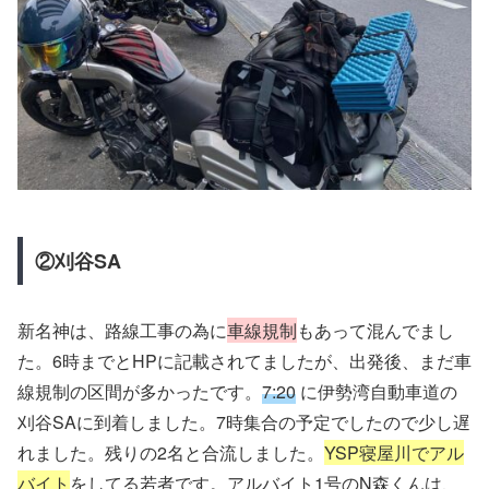
②刈谷SA
新名神は、路線工事の為に
車線規制
もあって混んでまし
た。6時までとHPに記載されてましたが、出発後、まだ車
線規制の区間が多かったです。
7:20
に伊勢湾自動車道の
刈谷SAに到着しました。7時集合の予定でしたので少し遅
れました。残りの2名と合流しました。
YSP寝屋川でアル
バイト
をしてる若者です。アルバイト1号のN森くんは、