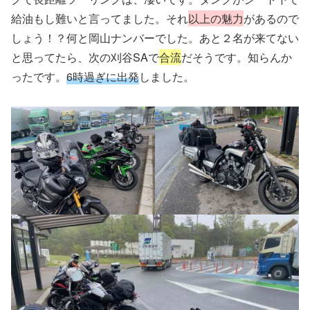
給油もし難いと言ってました。それ
以上の魅力
があるので
しょう！？何と岡山ナンバーでした。あと２名が来てない
と思ってたら、次の刈谷SAで
合流
だそうです。知らんか
ったです。
6時過ぎに出発
しました。