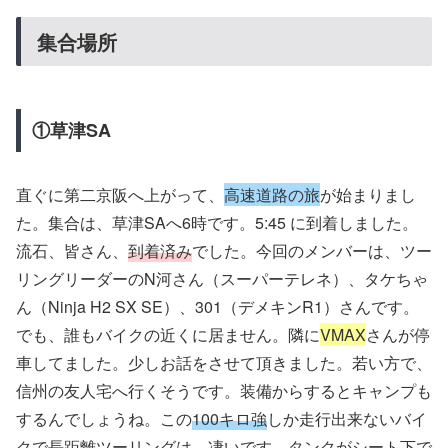
集合場所
①草津SA
直ぐに第二京阪へ上がって、
高速道路の旅
が始まりまし
た。集合は、草津SAへ6時です。5:45 に到着しました。
流石、皆さん、
到着済み
でした。今回のメンバーは、ツー
リングリーダーのN河さん（スーパーテレネ）、タケちゃ
ん（Ninja H2 SX SE）、301（デメキンR1）さんです。
でも、誰もバイクの近くに居ません。隣に
VMAX
さんが停
車してました。少しお話をさせて頂きました。若い方で、
信州の友人宅へ行くそうです。装備からするとキャンプも
するんでしょうね。この
100キロ強
しか走行出来ないバイ
クで長距離ツーリングは、凄いです。タンクがシート下で