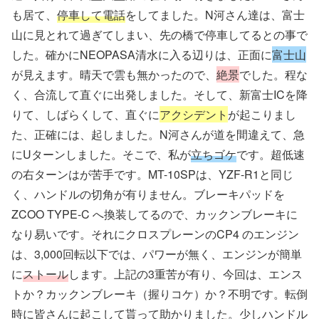
も居て、
停車して電話
をしてました。N河さん達は、富士
山に見とれて過ぎてしまい、先の橋で停車してるとの事で
した。確かにNEOPASA清水に入る辺りは、正面に
富士山
が見えます。晴天で雲も無かったので、
絶景
でした。程な
く、合流して直ぐに出発しました。そして、新富士ICを降
りて、しばらくして、直ぐに
アクシデント
が起こりまし
た、正確には、起しました。N河さんが道を間違えて、急
にUターンしました。そこで、私が
立ちゴケ
です。超低速
の右ターンはが苦手です。MT-10SPは、YZF-R1と同じ
く、ハンドルの切角が有りません。ブレーキパッドを
ZCOO TYPE-C へ換装してるので、カックンブレーキに
なり易いです。それにクロスプレーンのCP4 のエンジン
は、3,000回転以下では、パワーが無く、エンジンが簡単
に
ストール
します。上記の3重苦が有り、今回は、エンス
トか？カックンブレーキ（握りコケ）か？不明です。転倒
時に皆さんに起こして貰って助かりました。少しハンドル