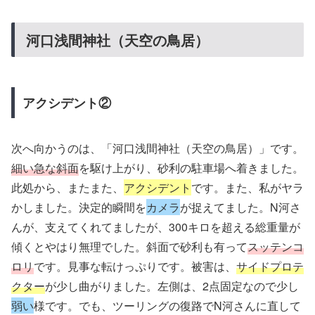
河口浅間神社（天空の鳥居）
アクシデント②
次へ向かうのは、「河口浅間神社（天空の鳥居）」です。
細い急な斜面
を駆け上がり、砂利の駐車場へ着きました。
此処から、またまた、
アクシデント
です。また、私がヤラ
かしました。決定的瞬間を
カメラ
が捉えてました。N河さ
んが、支えてくれてましたが、300キロを超える総重量が
傾くとやはり無理でした。斜面で砂利も有って
スッテンコ
ロリ
です。見事な転けっぷりです。被害は、
サイドプロテ
クター
が少し曲がりました。左側は、2点固定なので少し
弱い
様です。でも、ツーリングの復路でN河さんに直して