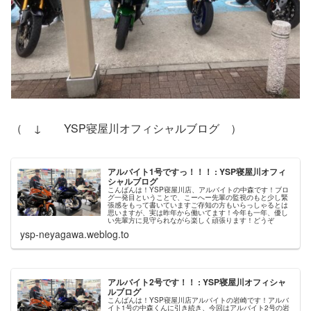
（ ↓ YSP寝屋川オフィシャルブログ ）
アルバイト1号ですっ！！！ : YSP寝屋川オフィ
シャルブログ
こんばんは！YSP寝屋川店、アルバイトの中森です！ブロ
グ一発目ということで、こーへー先輩の監視のもと少し緊
張感をもって書いていますご存知の方もいらっしゃるとは
思いますが、実は昨年から働いてます！今年も一年、優し
い先輩方に見守られながら楽しく頑張ります！どうぞ
ysp-neyagawa.weblog.to
アルバイト2号です！！ : YSP寝屋川オフィシャ
ルブログ
こんばんは！YSP寝屋川店アルバイトの岩崎です！アルバ
イト1号の中森くんに引き続き、今回はアルバイト2号の岩