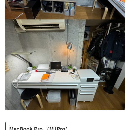
MacBook Pro （M1Pro）