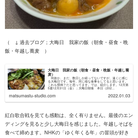
（ ↓ 過去ブログ；大晦日 我家の飯（朝食・昼食・晩
飯・年越し蕎麦 ）
大晦日 我家の飯（朝食・昼食・晩飯・年越し蕎
麦）
何故か、まだ、数日しか経ってないですが、遠くに感じ
る大晦日です。毎年、同じ様な食事をしてると思います。
これも慣例？だと思ってます。では、紹介します。12月第
5週12月31日（金）；大晦日朝食 本日（202...
matsumastu-studio.com
2022.01.03
紅白歌合戦を見ても感動は、全く有りません。最後のエン
ディングを見ると少し大晦日を感じました。年越しそばを
食べて締めます。NHKの「ゆく年くる年」の冒頭が好き