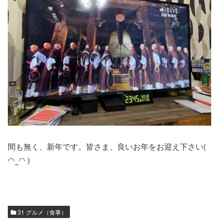
間も無く、新年です。皆さま、良いお年をお迎え下さい(
◠‿◠ )
31 グルメ（食事）