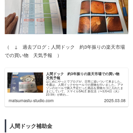
（ ↓ 過去ブログ；人間ドック 約3年振りの楽天市場
での買い物 天気予報 ）
人間ドック 約3年振りの楽天市場での買い物
天気予報
はじめにやっとでブログが、日常に追いついて来ました。
今週は、人間ドックやセールでの買物を行いました。アマ
ゾンのセールで購入予定だった商品を買物カゴに入れたま
まにしていて、スマイルSALE 新生活（〜3月4日（火）
23:59）が終わ...
matsumastu-studio.com
2025.03.08
人間ドック補助金