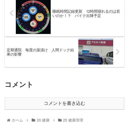
睡眠時間記録更新 12時間寝れるのは若
いのか！？ バイク出陣予定
定期通院 毎度の薬漬け 人間ドック結
果の影響
コメント
コメントを書き込む
ホーム
20 健康
25 健康管理