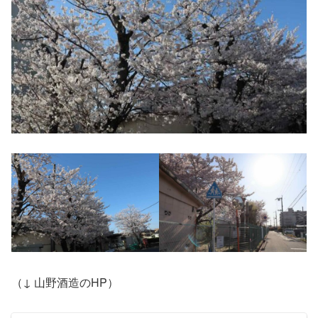
（↓ 山野酒造のHP）