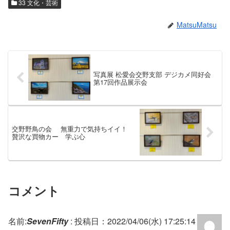
33 文化・芸術
MatsuMatsu
写真展 松愛会交野支部 デジカメ同好会
第17回作品展示会
交野野鳥の会 無重力で気持ちイイ！
贅沢な買物カー 学ぶ心
コメント
名前:
SevenFifty
:
投稿日：2022/04/06(水) 17:25:14