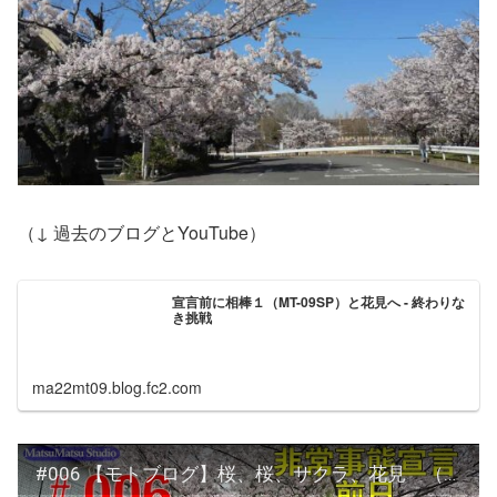
（↓ 過去のブログとYouTube）
宣言前に相棒１（MT-09SP）と花見へ - 終わりな
き挑戦
ma22mt09.blog.fc2.com
#006 【モトブログ】桜、桜、サクラ、花見 （緊急事態宣言前日） MT-09SPと共に！！