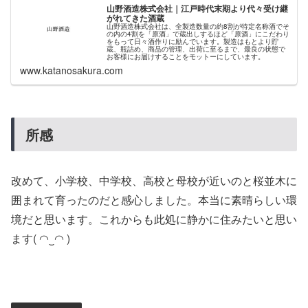
山野酒造株式会社｜江戸時代末期より代々受け継
がれてきた酒蔵
山野酒造株式会社は、全製造数量の約8割が特定名称酒でそ
の内の4割を「原酒」で蔵出しするほど「原酒」にこだわり
をもって日々酒作りに励んでいます。製造はもとより貯
蔵、瓶詰め、商品の管理、出荷に至るまで、最良の状態で
お客様にお届けすることをモットーにしています。
www.katanosakura.com
所感
改めて、小学校、中学校、高校と母校が近いのと桜並木に
囲まれて育ったのだと感心しました。本当に素晴らしい環
境だと思います。これからも此処に静かに住みたいと思い
ます( ◠‿◠ )