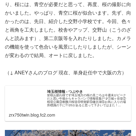
り、桜には、青空が必要だと思って、再度、桜の撮影に向
かいました。やっぱり、青空に桜が似合います。先ず、向
かったのは、先日、紹介した交野小学校です。今回、色々
と画角を工夫しました。校舎やアップ、交野山（こうのざ
んと読みます）、第二京阪等を入れたりしました。カメラ
の機能を使って色合いを風景にしたりしましたが、シーン
が変わるので結局、オートに戻しました。
（↓ ANEYさんのブログ 現在、単身赴任中で大阪の方）
埼玉桜情報 - つぶやき
皆様お疲れ様です埼玉地方の桜の見ごろは今週末がピーク
だと思い午後からキャラバンで情報収集(^^♪①城ヶ谷堤②
桜堤公園③都幾川桜堤④明覚駅⑤鎌北湖⑤お気に入りの場
所標識の下にT120があると思って下さいではまた！...
zrx750twin.blog.fc2.com