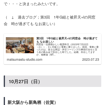
で・・・と決まったみたいです。
（ ↓ 過去ブログ；第3回 1年G組と被昇天+Iの同窓
会 時が過ぎても なお楽しい）
第3回 1年G組と被昇天+Iの同窓会 時が過ぎて
も なお楽しい
同窓会・往路懐かしい風景昨日（2023年7月22日
（土））、3ヶ月振りに電車に乗りました。前回、電車に乗
ったのは、富士山周辺・伊豆ツーリングの事前打合せと言
う名の飲み会で外出した時でした。結構、外出してます
が、相棒達（MT...
matsumastu-studio.com
2023.07.23
10月27日（日）
新大阪から新鳥栖（佐賀）