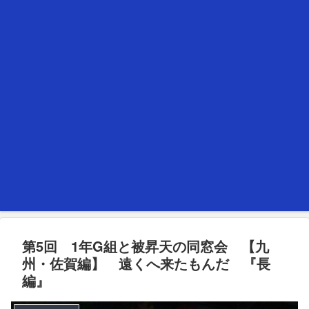
第5回 1年G組と被昇天の同窓会 【九
州・佐賀編】 遠くへ来たもんだ 『長
編』