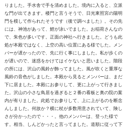
りました。手水舎で手を清めました。境内に入ると、立派
な門が出てきます。楼門と言うそうで、日光東照宮の陽明
門を模して作られたそうです（後で調べました）。その先
には、神池があって、鯉が泳いでました。お稲荷さんなの
で、朱色が多いです。正面の神社へ行きました。どうも此
処が本殿ではなく、上空の高い位置にある様でした。メン
バーが遅かったので、先に行く事にしました。私が歩くの
が遅いので、迷惑をかけてはイケないと思いました。階段
の所には、沢山の風鈴が飾ってました。風が吹くと重厚な
風鈴の音色がしました。本殿から見るとメンバーは、まだ
下に居ました。本殿にお参りして、更に上がって行きまし
た。沢山の小さな鳥居を過ぎると２番の看板と奥の院の案
内が有りました。此処でお参りして、上に上がるのを断念
んしました。何故か？横に杖が多数用意されていて、険し
さが分かったので・・・。他のメンバーは、登った様で
す。相当、しんどかったと言ってました。道順に従って下