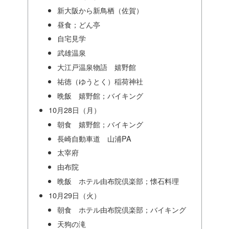
新大阪から新鳥栖（佐賀）
昼食；どん亭
自宅見学
武雄温泉
大江戸温泉物語 嬉野館
祐徳（ゆうとく）稲荷神社
晩飯 嬉野館；バイキング
10月28日（月）
朝食 嬉野館；バイキング
長崎自動車道 山浦PA
太宰府
由布院
晩飯 ホテル由布院倶楽部；懐石料理
10月29日（火）
朝食 ホテル由布院倶楽部；バイキング
天狗の滝