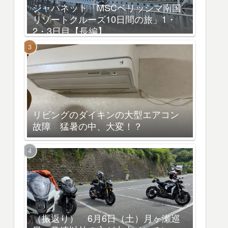
ジャパネット「MSCベリッシマ南国
リゾートクルーズ10日間の旅」1・
2・3日目【長編】
リビングのダイキンの大型エアコン
故障 猛暑の中、大変！？
（振返り） 6月6日（土）月ヶ瀬巡