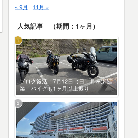
« 9月
11月 »
人気記事 （期間：1ヶ月）
ブログ復活 7月12日（日）月ヶ瀬巡
業 バイクも1ヶ月以上振り