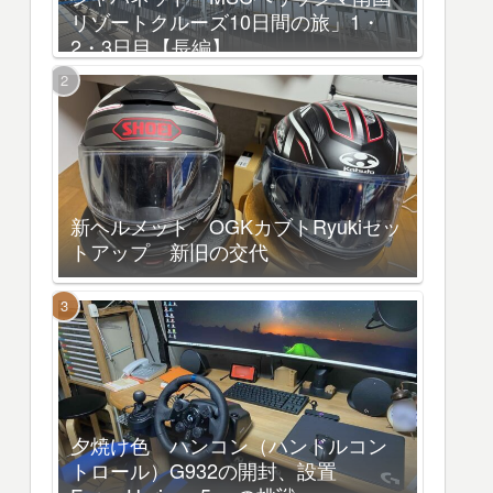
リゾートクルーズ10日間の旅」1・
2・3日目【長編】
新ヘルメット OGKカブトRyukiセッ
トアップ 新旧の交代
夕焼け色 ハンコン（ハンドルコン
トロール）G932の開封、設置