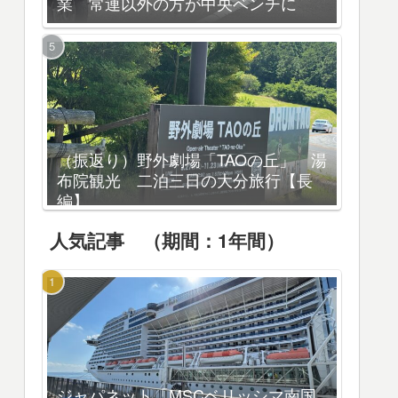
業 常連以外の方が中央ベンチに
（振返り）野外劇場「TAOの丘」 湯
布院観光 二泊三日の大分旅行【長
編】
人気記事 （期間：1年間）
ジャパネット「MSCベリッシマ南国