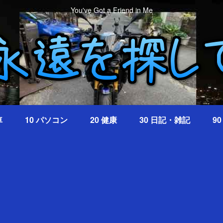
You've Got a Friend in Me
車
10 パソコン
20 健康
30 日記・雑記
9