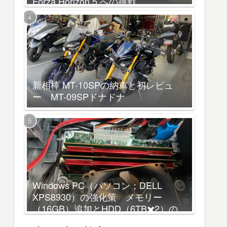
Forza Horizon 5 への挑戦
新相棒 MT-10SPの納車と初レビュ
ー MT-09SPドナドナ
Windows PC（パソコン；DELL
XPS8930）の強化策 メモリー
（16GB）追加とHDD（6TB✖️2）の
増設