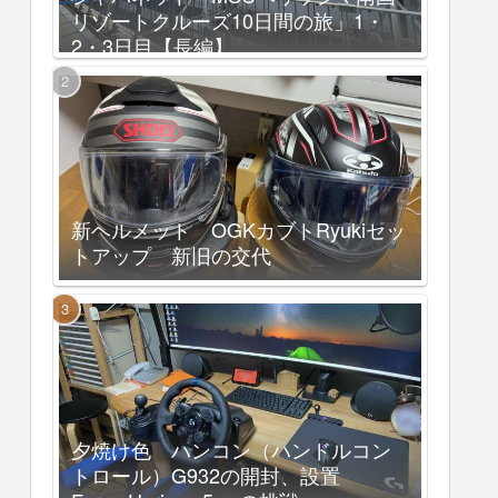
リゾートクルーズ10日間の旅」1・
2・3日目【長編】
新ヘルメット OGKカブトRyukiセッ
トアップ 新旧の交代
夕焼け色 ハンコン（ハンドルコン
トロール）G932の開封、設置