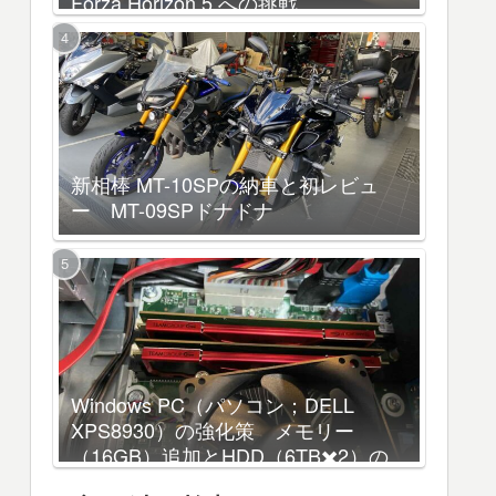
Forza Horizon 5 への挑戦
新相棒 MT-10SPの納車と初レビュ
ー MT-09SPドナドナ
Windows PC（パソコン；DELL
XPS8930）の強化策 メモリー
（16GB）追加とHDD（6TB✖️2）の
増設