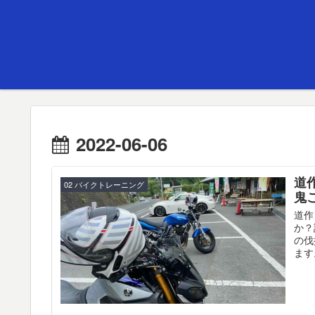
2022-06-06
道
02 バイクトレーニング
鬼
道作
か？
の伐
ます