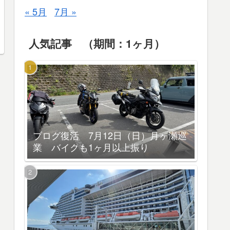
« 5月
7月 »
人気記事 （期間：1ヶ月）
ブログ復活 7月12日（日）月ヶ瀬巡
業 バイクも1ヶ月以上振り