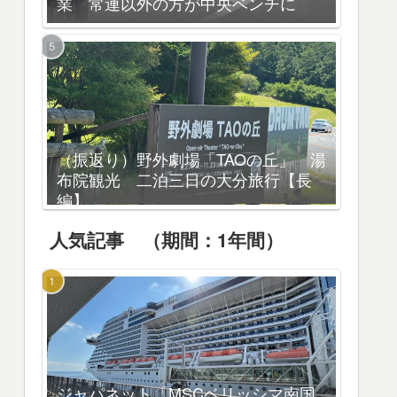
業 常連以外の方が中央ベンチに
（振返り）野外劇場「TAOの丘」 湯
布院観光 二泊三日の大分旅行【長
編】
人気記事 （期間：1年間）
ジャパネット「MSCベリッシマ南国