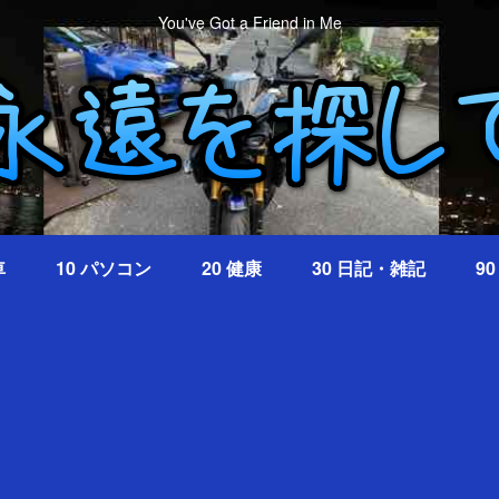
You've Got a Friend in Me
車
10 パソコン
20 健康
30 日記・雑記
9