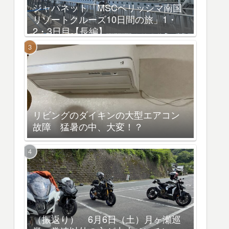
ジャパネット「MSCベリッシマ南国
リゾートクルーズ10日間の旅」1・
2・3日目【長編】
リビングのダイキンの大型エアコン
故障 猛暑の中、大変！？
（振返り） 6月6日（土）月ヶ瀬巡