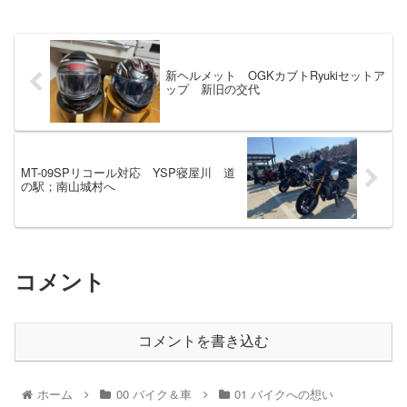
新ヘルメット OGKカブトRyukiセットア
ップ 新旧の交代
MT-09SPリコール対応 YSP寝屋川 道
の駅；南山城村へ
コメント
コメントを書き込む
ホーム
00 バイク＆車
01 バイクへの想い