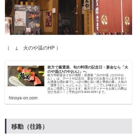
（ ↓ 火のや温のHP ）
枚方で厳選酒、旬の料理の記念日・宴会なら「火
のや温(ひのやおん)」へ
枚方市駅徒歩２分の海鮮・居酒屋『火のや温（ひのやお
ん）』は、デートや記念日、宴会でのお集りにおすすめ！
お洒落な隠れ家でしっぽり嗜む旨い酒と季節の肴。人気の
「濃厚うにしゃぶしゃぶ」など、ここでしか味わえない一
品もご用意しております。枚方でディナーをお探しの際は
ぜひ当店へ！ご予約は072-844-0051まで。
hinoya-on.com
移動（往路）