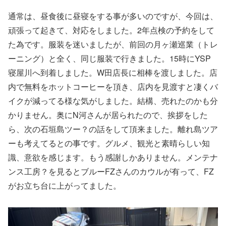
通常は、昼食後に昼寝をする事が多いのですが、今回は、
頑張って起きて、対応をしました。2年点検の予約をして
た為です。服装を迷いましたが、前回の月ヶ瀬巡業（トレ
ーニング）と全く、同じ服装で行きました。15時にYSP
寝屋川へ到着しました。W田店長に相棒を渡しました。店
内で無料をホットコーヒーを頂き、店内を見渡すと凄くバ
イクが減ってる様な気がしました。結構、売れたのかも分
かりません。奥にN河さんが居られたので、挨拶をした
ら、次の石垣島ツー？の話をして頂来ました。離れ島ツア
ーも考えてるとの事です。グルメ、観光と素晴らしい知
識、意欲を感じます。もう感謝しかありません。メンテナ
ンス工房？を見るとブルーFZさんのカウルが有って、FZ
がお立ち台に上がってました。