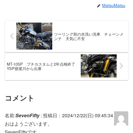
MatsuMatsu
ツーリング前の水洗い洗車 チェーンメ
ンテ 天気に不安
MT-10SP プチカスタムと2年点検終了
YSP寝屋川から出庫
コメント
名前:
SevenFifty
:
投稿日：2024/12/22(日) 09:45:34
おはようございます。
SevenFiftyです。