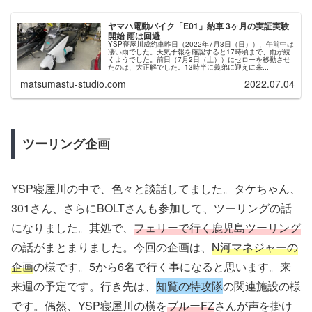
ヤマハ電動バイク「E01」納車 3ヶ月の実証実験
開始 雨は回避
YSP寝屋川成約車昨日（2022年7月3日（日））、午前中は
凄い雨でした。天気予報を確認すると17時頃まで、雨が続
くようでした。前日（7月2日（土））にセローを移動させ
たのは、大正解でした。13時半に義弟に迎えに来...
matsumastu-studio.com
2022.07.04
ツーリング企画
YSP寝屋川の中で、色々と談話してました。タケちゃん、
301さん、さらにBOLTさんも参加して、ツーリングの話
になりました。其処で、
フェリーで行く鹿児島ツーリング
の話がまとまりました。今回の企画は、
N河マネジャーの
企画
の様です。5から6名で行く事になると思います。来
来週の予定です。行き先は、
知覧の特攻隊
の関連施設の様
です。偶然、YSP寝屋川の横を
ブルーFZ
さんが声を掛け