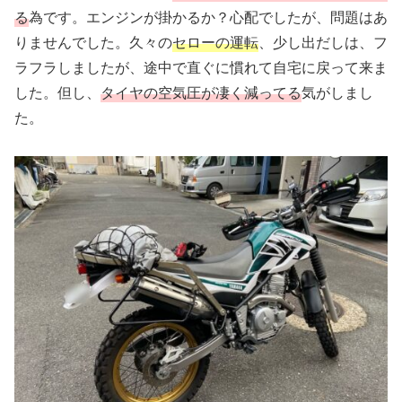
る
為です。エンジンが掛かるか？心配でしたが、問題はあ
りませんでした。久々の
セローの運転
、少し出だしは、フ
ラフラしましたが、途中で直ぐに慣れて自宅に戻って来ま
した。但し、
タイヤの空気圧が凄く減ってる
気がしまし
た。