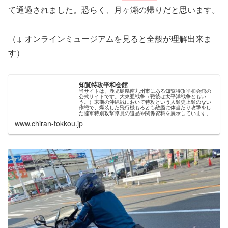
て通過されました。恐らく、月ヶ瀬の帰りだと思います。
（↓ オンラインミュージアムを見ると全般が理解出来ま
す）
知覧特攻平和会館
当サイトは、鹿児島県南九州市にある知覧特攻平和会館の
公式サイトです。大東亜戦争（戦後は太平洋戦争ともい
う。）末期の沖縄戦において特攻という人類史上類のない
作戦で、爆装した飛行機もろとも敵艦に体当たり攻撃をし
た陸軍特別攻撃隊員の遺品や関係資料を展示しています。
www.chiran-tokkou.jp