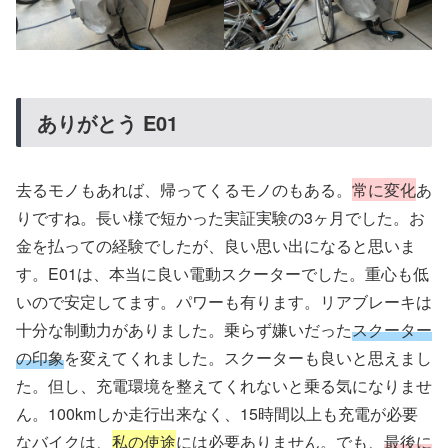
ありがとう E01
去るモノもあれば、帰ってくるモノのもある。
常に変化
あ
りですね。長い様で短かった実証実験の3ヶ月でした。お
金を払っての経験でしたが、良い思い出になると思いま
す。E01は、本当に良い電動スクーターでした。重心も低
いので安定してます。パワーも有ります。リアブレーキは
十分な制動力がありました。乗らず嫌いだった
スクーター
の印象
を変えてくれました。スクーターも良いと思えまし
た。但し、充電環境を整えてくれないと乗る気になりませ
ん。100kmしか走行出来なく、15時間以上も充電が必要
なバイクは、
私の使途
には必要ありません。でも、
最後に