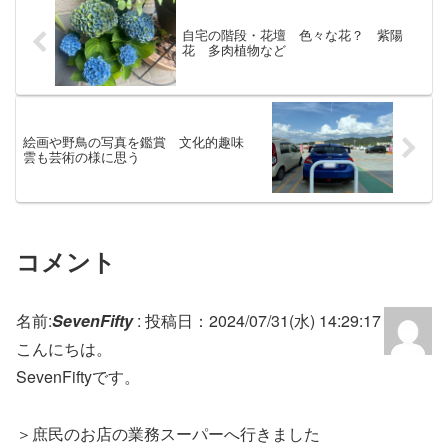
自宅の階段・花壇 色々な花？ 紫陽
花 多肉植物など
絵画や野鳥の写真を鑑賞 文化的趣味
雲も芸術の様に思う
コメント
名前:
SevenFifty
:
投稿日：2024/07/31(水) 14:29:17
こんにちは。
SevenFiftyです。
＞庶民のお店の業務スーパーへ行きました