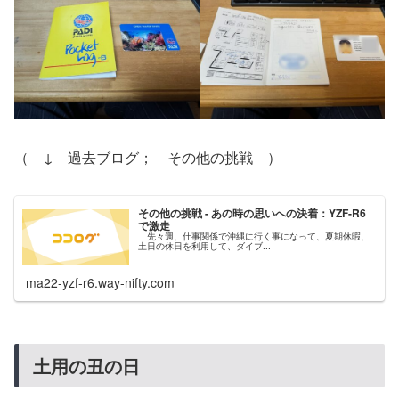
（ ↓ 過去ブログ； その他の挑戦 ）
その他の挑戦 - あの時の思いへの決着：YZF-R6
で激走
先々週、仕事関係で沖縄に行く事になって、夏期休暇、
土日の休日を利用して、ダイブ...
ma22-yzf-r6.way-nifty.com
土用の丑の日