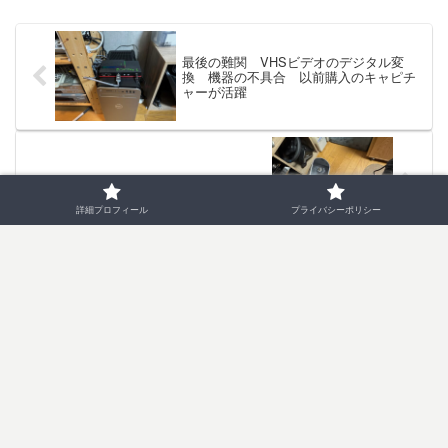
最後の難関 VHSビデオのデジタル変
換 機器の不具合 以前購入のキャピチ
ャーが活躍
Belkin Thunderbolt 4 Dock 故障
詳細プロフィール
プライバシーポリシー
コメント
コメントを書き込む
ホーム
10 パソコン
15 周辺（機器・ソフト）