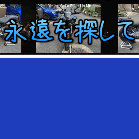
You've Got a Friend in Me