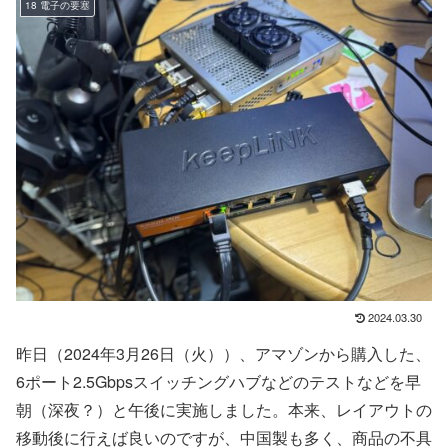
18 電子の要塞
2024.03.30
昨日（2024年3月26日（火））、アマゾンから購入した、
6ポート2.5Gbpsスイッチングハブなどのテストなどを早
朝（深夜？）と午後に実施しました。本来、レイアウトの
移動後に行えば良いのですが、中国製も多く、商品の不具