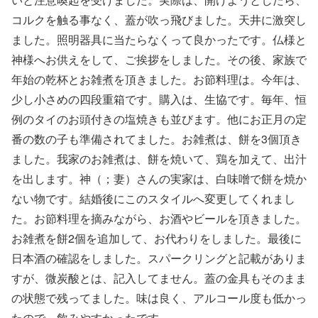
コルクを触る事なく、蓋が吹っ飛びました。天井に激突し
ました。照明器具に当たらなくって良かったです。仏様と
神様へお供えをして、ご挨拶をしました。その後、家族で
年始の乾杯とお雑煮を頂きました。お節料理は。今年は、
少し小さめの四段重箱です。購入は、生協です。毎年、恒
例のタイのお頭付きの塩焼きも並びます。他にお正月の定
番の数の子も準備されてました。お雑煮は、餅を3個頂き
ました。我家のお雑煮は、餅を焼いて、鶏を加えて、出汁
を出します。神（；妻）さんの実家は、白味噌で餅を焼か
ない物です。結婚後にこのスタイルへ変更してくれまし
た。お節料理を摘みながら、お酒やビールを頂きました。
お雑煮を餅2個を追加して、お代わりをしました。最後に
日本酒の確認をしました。スパークリングと記載がありま
すが、微炭酸とは、記入してません。蓋の金具もそのまま
の状態で残ってました。味は良く、アルコール度も低かっ
たので、飲みやすかったです。