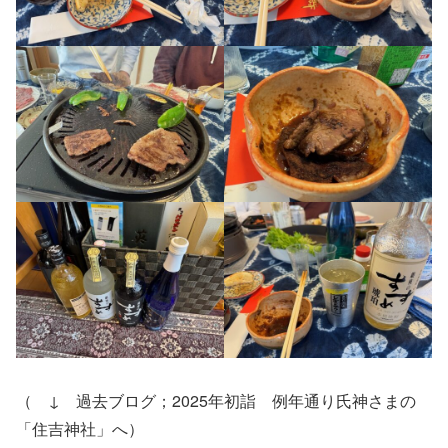
（ ↓ 過去ブログ；2025年初詣 例年通り氏神さまの
「住吉神社」へ）