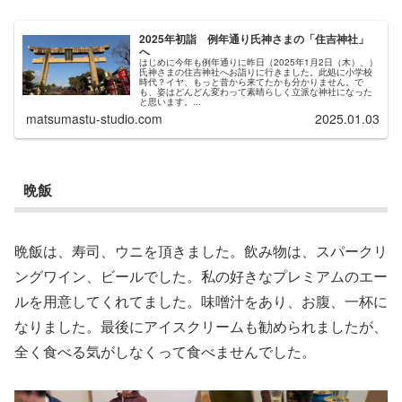
2025年初詣 例年通り氏神さまの「住吉神社」
へ
はじめに今年も例年通りに昨日（2025年1月2日（木）、）
氏神さまの住吉神社へお詣りに行きました。此処に小学校
時代？イヤ、もっと昔から来てたかも分かりません。で
も、姿はどんどん変わって素晴らしく立派な神社になった
と思います。...
matsumastu-studio.com
2025.01.03
晩飯
晩飯は、寿司、ウニを頂きました。飲み物は、スパークリ
ングワイン、ビールでした。私の好きなプレミアムのエー
ルを用意してくれてました。味噌汁をあり、お腹、一杯に
なりました。最後にアイスクリームも勧められましたが、
全く食べる気がしなくって食べませんでした。