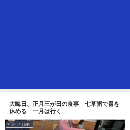
大晦日、正月三が日の食事 七草粥で胃を
休める 一月は行く
31 グルメ（食事）