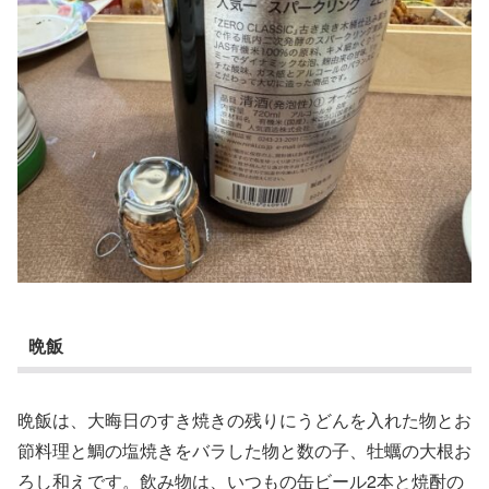
晩飯
晩飯は、大晦日のすき焼きの残りにうどんを入れた物とお
節料理と鯛の塩焼きをバラした物と数の子、牡蠣の大根お
ろし和えです。飲み物は、いつもの缶ビール2本と焼酎の