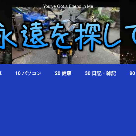
You've Got a Friend in Me
車
10 パソコン
20 健康
30 日記・雑記
9