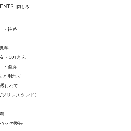
ENTS
屋川・往路
川
見学
友・301さん
屋川・復路
さんと別れて
誘われて
ガソリンスタンド）
着
バック換装