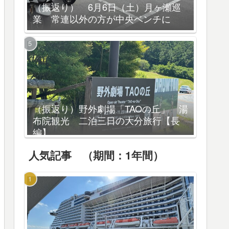
（振返り） 6月6日（土）月ヶ瀬巡
業 常連以外の方が中央ベンチに
（振返り）野外劇場「TAOの丘」 湯
布院観光 二泊三日の大分旅行【長
編】
人気記事 （期間：1年間）