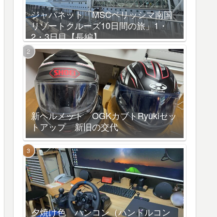
ジャパネット「MSCベリッシマ南国
リゾートクルーズ10日間の旅」1・
2・3日目【長編】
新ヘルメット OGKカブトRyukiセッ
トアップ 新旧の交代
夕焼け色 ハンコン（ハンドルコン