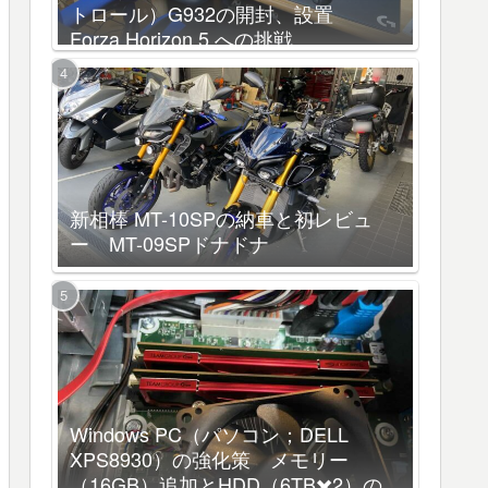
トロール）G932の開封、設置
Forza Horizon 5 への挑戦
新相棒 MT-10SPの納車と初レビュ
ー MT-09SPドナドナ
Windows PC（パソコン；DELL
XPS8930）の強化策 メモリー
（16GB）追加とHDD（6TB✖️2）の