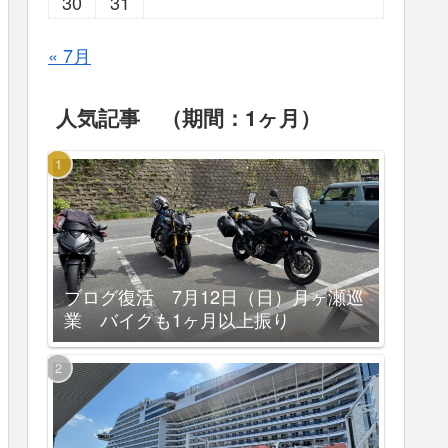
30
31
« 7月
人気記事 （期間：1ヶ月）
ブログ復活 7月12日（日）月ヶ瀬巡
業 バイクも1ヶ月以上振り