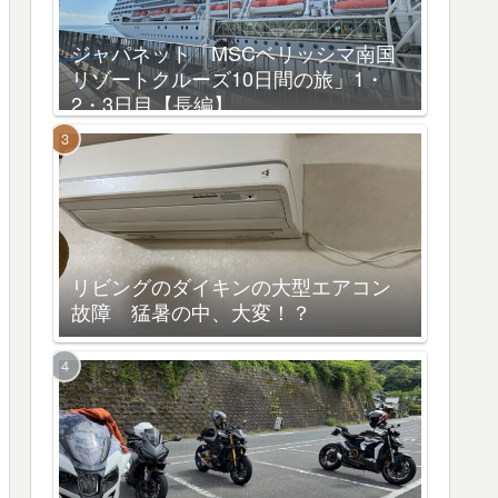
ジャパネット「MSCベリッシマ南国
リゾートクルーズ10日間の旅」1・
2・3日目【長編】
リビングのダイキンの大型エアコン
故障 猛暑の中、大変！？