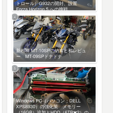
トロール）G932の開封、設置
Forza Horizon 5 への挑戦
新相棒 MT-10SPの納車と初レビュ
ー MT-09SPドナドナ
Windows PC（パソコン；DELL
XPS8930）の強化策 メモリー
（16GB）追加とHDD（6TB✖️2）の