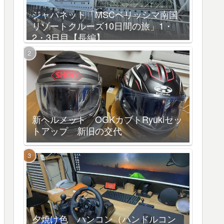
ジャパネット「MSCベリッシマ南国
リゾートクルーズ10日間の旅」1・
2・3日目【長編】
新ヘルメット OGKカブトRyukiセッ
トアップ 新旧の交代
夕焼け色 ハンコン（ハンドルコン