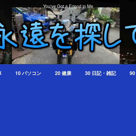
You've Got a Friend in Me
車
10 パソコン
20 健康
30 日記・雑記
9