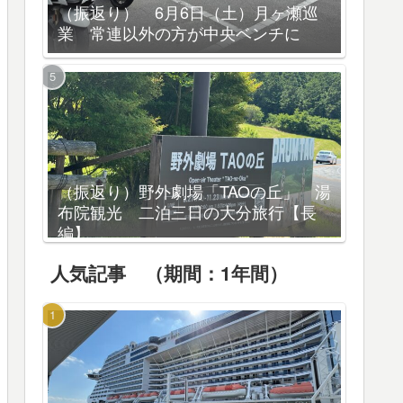
（振返り） 6月6日（土）月ヶ瀬巡
業 常連以外の方が中央ベンチに
（振返り）野外劇場「TAOの丘」 湯
布院観光 二泊三日の大分旅行【長
編】
人気記事 （期間：1年間）