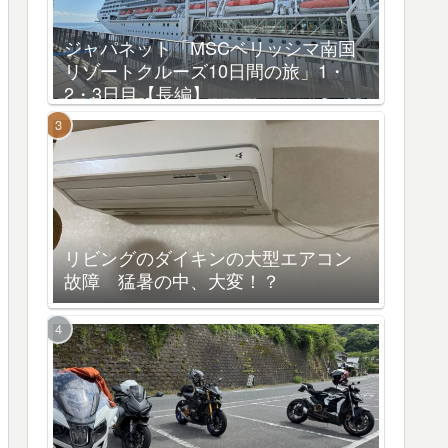
ジャパネット「MSCベリッシマ南国
リゾートクルーズ10日間の旅」1・
2・3日目【長編】
リビングのダイキンの大型エアコン
故障 猛暑の中、大変！？