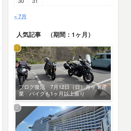
30
31
« 7月
人気記事 （期間：1ヶ月）
ブログ復活 7月12日（日）月ヶ瀬巡
業 バイクも1ヶ月以上振り