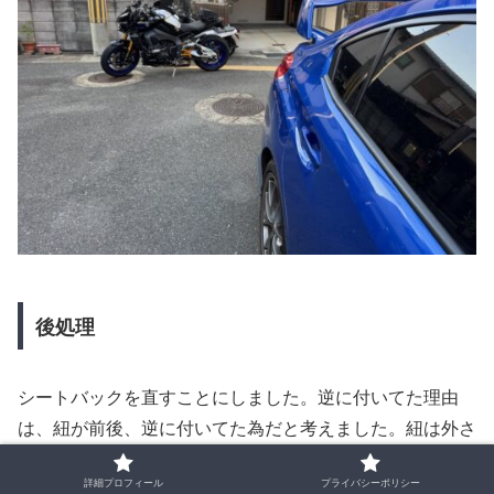
後処理
シートバックを直すことにしました。逆に付いてた理由
は、紐が前後、逆に付いてた為だと考えました。紐は外さ
ずにシートバックを外せますが、ついつい外してしまいま
詳細プロフィール
プライバシーポリシー
す。長さが違うので、注意が必要です。少しの走行だった