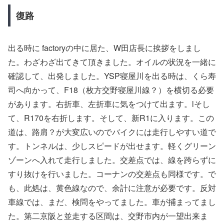
復路
出る時に factoryの中に居た、W田店長に挨拶をしまし
た。わざわざ出てきて頂きました。オイルの状況を一緒に
確認して、出発しました。YSP寝屋川を出る時は、くら寿
司へ向かって、F18（枚方交野寝屋川線？）を横切る必要
があります。右折車、左折車に気をつけて出ます。lそし
て、R170を右折します。そして、新R1に入ります。この
道は、路肩？が大変広いのでバイクには走行しやすい道で
す。トンネルは、少しスピードが出せます。軽くグリーン
ゾーンへ入れて走行しました。交差点では、線を跨らずに
すり抜けを行いました。コーナンの交差点も同様です。で
も、此処は、黄色線なので、余計に注意が必要です。反対
車線では、まだ、検問をやってました。車が捕まってまし
た。第二京阪と並走する区間は、交野市内が一望出来ま