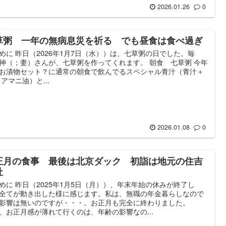
2026.01.26
0
草粥 一年の無病息災を祈る でも昼食は食べ過ぎ
めに 昨日（2026年1月7日（水））は、七草粥の日でした。毎
神（；妻）さんが、七草粥を作ってくれます。 朝食 七草粥 今年
お漬物セット？に通常の朝食で飲んでるスペシャル青汁（青汁＋
＋アマニ油）と...
2026.01.08
0
正月の食事 最後は北京ダック 初詣は地元の住吉
社
めに 昨日（2025年1月5日（月））、年末年始の休みが終了し
全てが動き出した様に感じます。私は、無職の年金暮らしなので
影響は無いのですが・・・。お正月も完全に終わりました。
、お正月感が薄れて行くのは、年齢の影響なの...