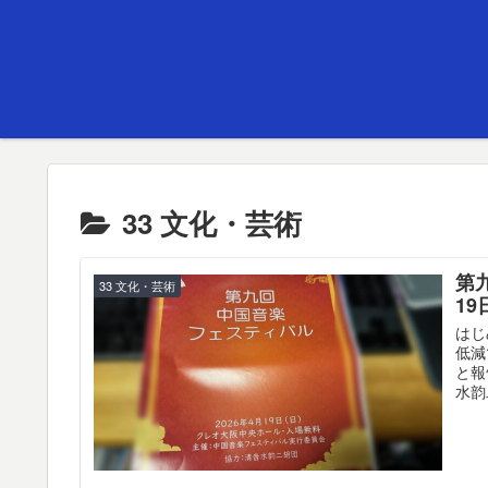
33 文化・芸術
第
33 文化・芸術
1
はじ
低減
と報
水韵