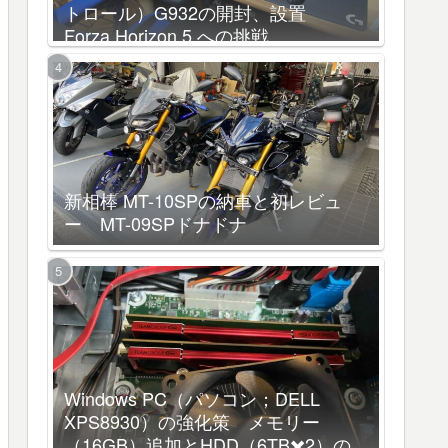
トロール）G932の開封、設置
Forza Horizon 5 への挑戦
新相棒 MT-10SPの納車と初レビュ
ー MT-09SPドナドナ
Windows PC（パソコン；DELL
XPS8930）の強化策 メモリー
（16GB）追加とHDD（6TB✖️2）の