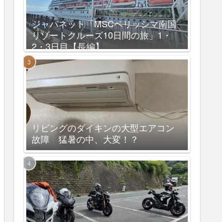
ジャパネット「MSCベリッシマ南国
リゾートクルーズ10日間の旅」1・
2・3日目【長編】
リビングのダイキンの大型エアコン
故障 猛暑の中、大変！？