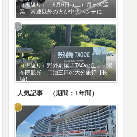
（振返り） 6月6日（土）月ヶ瀬巡
業 常連以外の方が中央ベンチに
（振返り）野外劇場「TAOの丘」 湯
布院観光 二泊三日の大分旅行【長
編】
人気記事 （期間：1年間）