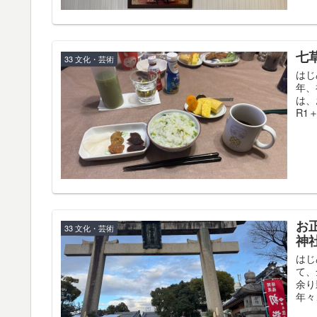
七
33 文化・芸術
はじ
年、
は、
R1
お
33 文化・芸術
神
はじ
て、
余り
年々