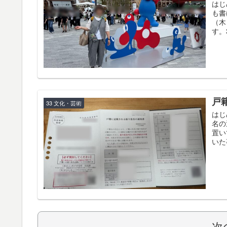
はじ
も書
（木
す。
戸
33 文化・芸術
はじ
名の
置い
いた
次