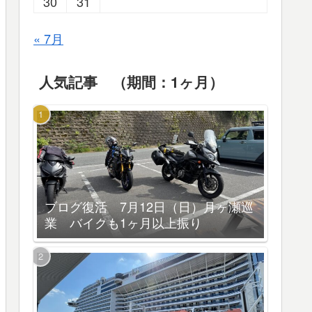
30
31
« 7月
人気記事 （期間：1ヶ月）
ブログ復活 7月12日（日）月ヶ瀬巡
業 バイクも1ヶ月以上振り