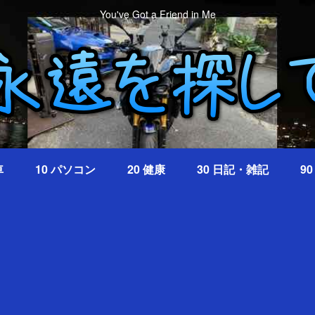
You've Got a Friend in Me
車
10 パソコン
20 健康
30 日記・雑記
9