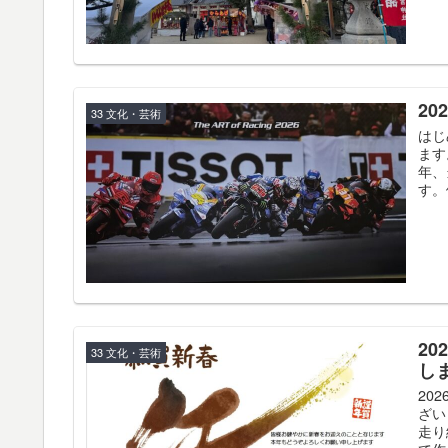
2
33 文化・芸術
はじ
ます
年、
す。
2
33 文化・芸術
し
20
ざい
走り