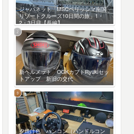
ジャパネット「MSCベリッシマ南国
リゾートクルーズ10日間の旅」1・
2・3日目【長編】
新ヘルメット OGKカブトRyukiセッ
トアップ 新旧の交代
夕焼け色 ハンコン（ハンドルコン