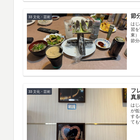
節
33 文化・芸術
はじ
習を
東）
節分の
フ
33 文化・芸術
真
はじ
が低
する
ても