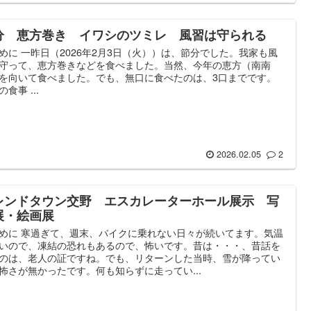
分 恵方巻き イワシのツミレ 風習は守られる
めに 一昨日（2026年2月3日（火））は、節分でした。我家も風
守って、恵方巻きなどを食べました。当然、今年の恵方（南南
を向いて食べました。でも、無口に食べたのは、3口までです。
食事 ...
2026.02.05
2
レンドタウン交野 エスカレーターホール展示 写
展・絵画展
めに 寒過ぎて、週末、バイクに乗れない日々が続いてます。気温
いので、凍結の恐れもあるので、怖いです。昔は・・・、昔話を
のは、老人の証ですね。でも、リターンした当時、雪が降ってい
怖さが無かったです。何も知らずに走ってい...