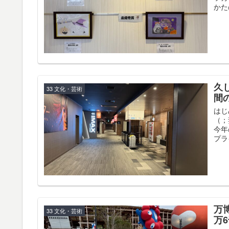
かた
久
33 文化・芸術
間
はじ
（；
今年
プラ
万
33 文化・芸術
万