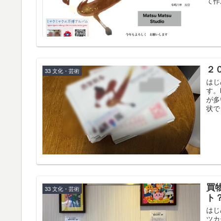
て作
２
33 文化・芸術
はじ
す。
が多
状で
買
33 文化・芸術
ト
はじ
ツカ