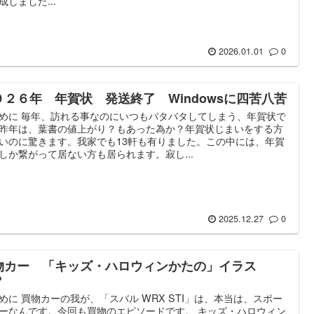
成しました...
2026.01.01
0
０２６年 年賀状 発送終了 Windowsに四苦八苦
めに 毎年、訪れる事なのにいつもバタバタしてしまう、年賀状で
昨年は、葉書の値上がり？もあった為か？年賀状じまいをする方
いのに驚きます。我家でも13軒も有りました。この中には、年賀
しか繋がって居ない方も居られます。寂し...
2025.12.27
0
物カー 「キッズ・ハロウィンかたの」イラス
？
めに 買物カーの我が、「スバル WRX STI」は、本当は、スポー
ーなんです。今回も買物のエピソードです。 キッズ・ハロウィン