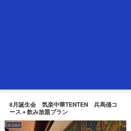
8月誕生会 気楽中華TENTEN 兵馬俑コ
ース＋飲み放題プラン
32 記念日