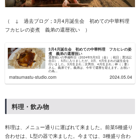
（ ↓ 過去ブログ；3月4月誕生会 初めての中華料理
フカヒレの姿煮 義弟の還暦祝い ）
3月4月誕生会 初めての中華料理 フカヒレの姿
煮 義弟の還暦祝い
還暦祝いの準備昨日（2024年5月3日（金）；祝日；憲法記
念日）、5月に入りましたが、3月、4月生まれの誕生会を
行いました。3月生まれ；次男坊、4月生まれ；神（；妻）
さん、義弟です。義弟は、今年で還暦を迎えます。お祝い
の為...
matsumastu-studio.com
2024.05.04
料理・飲み物
料理は、メニュー通りに運ばれて来ました。前菜5種盛り
合わせは、L型の器で来ました。今までは、3種盛り合わ