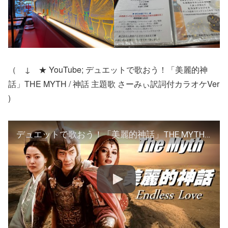
（ ↓ ★ YouTube; デュエットで歌おう！「美麗的神
話」THE MYTH / 神話 主題歌 さーみぃ訳詞付カラオケVer
)
デュエットで歌おう！「美麗的神話」THE MYTH / 神話 主題歌 さーみぃ訳詞付カラオケVer.