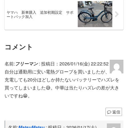
ヤマハ 新車購入 追加初期設定 サポ
ートパック加入
コメント
名前:
フリーマン
:
投稿日：2026/01/16(金) 22:22:52
自分は通勤用に安い電熱グローブを買いましたが、
充電しても20分ほどしか持たないバッテリーでハズレを
買ってしまいました😅。中華は当たりハズレの差が大き
いですね😁。
返信
名前:
MatsuMatsu
:
投稿日：2026/01/17(土)